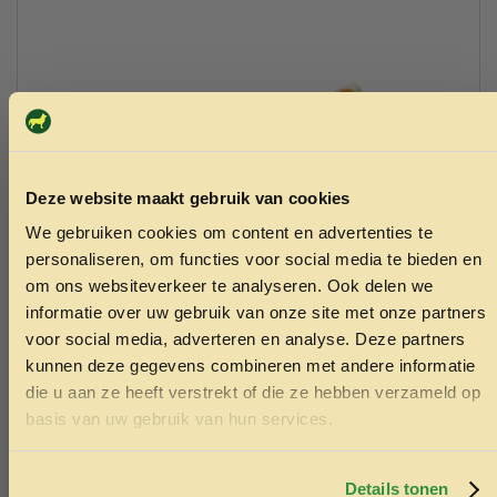
Deze website maakt gebruik van cookies
We gebruiken cookies om content en advertenties te
ONTVANG 5% KORTING OP
personaliseren, om functies voor social media te bieden en
JE EERSTE BESTELLING!
om ons websiteverkeer te analyseren. Ook delen we
informatie over uw gebruik van onze site met onze partners
voor social media, adverteren en analyse. Deze partners
kunnen deze gegevens combineren met andere informatie
die u aan ze heeft verstrekt of die ze hebben verzameld op
Culinaire kauwstaaf met kip 12,5cm per stuk
Ontvang korting
basis van uw gebruik van hun services.
0.50
Door je in te schrijven ga je akkoord met het ontvangen van
Toevoegen aan winkelwagen
marketing emails. De 5% geldt alleen voor bestellingen van
minimaal €50,-.
Details tonen