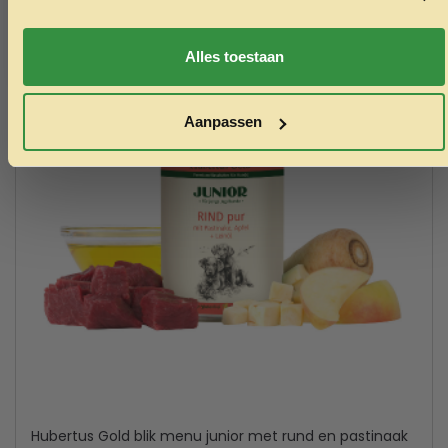
Nee, ik wil geen korting
Alles toestaan
Aanpassen
Hubertus Gold blik menu junior met rund en pastinaak