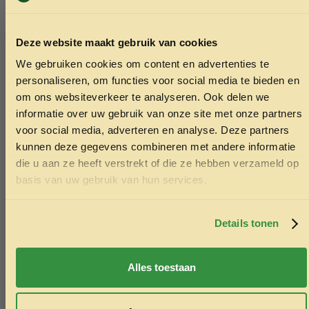
Deze website maakt gebruik van cookies
We gebruiken cookies om content en advertenties te
ONTVANG 5% KORTING OP
personaliseren, om functies voor social media te bieden en
JE EERSTE BESTELLING!
om ons websiteverkeer te analyseren. Ook delen we
informatie over uw gebruik van onze site met onze partners
voor social media, adverteren en analyse. Deze partners
kunnen deze gegevens combineren met andere informatie
die u aan ze heeft verstrekt of die ze hebben verzameld op
Ontvang korting
basis van uw gebruik van hun services.
Door je in te schrijven ga je akkoord met het ontvangen van
marketing emails. De 5% geldt alleen voor bestellingen van
minimaal €50,-.
Details tonen
Vitakraft hamsterkracker fruit 2in1
Opblaasbar
Nee, ik wil geen korting
Alles toestaan
3.49
17.99
Toevoegen aan winkelwagen
Toev