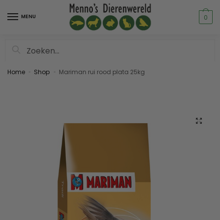
MENU
0
Zoeken
Home
Shop
Mariman rui rood plata 25kg
»
»