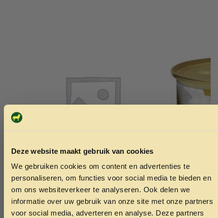
Deze website maakt gebruik van cookies
We gebruiken cookies om content en advertenties te
ONTVANG 5% KORTING OP
personaliseren, om functies voor social media te bieden en
JE EERSTE BESTELLING!
om ons websiteverkeer te analyseren. Ook delen we
LFT Fanatic Deep Shad 7,5cm. 17,5gr. F. /
Gourmet go
informatie over uw gebruik van onze site met onze partners
Light Blue Sky (0>1,50mtr.
0.89
voor social media, adverteren en analyse. Deze partners