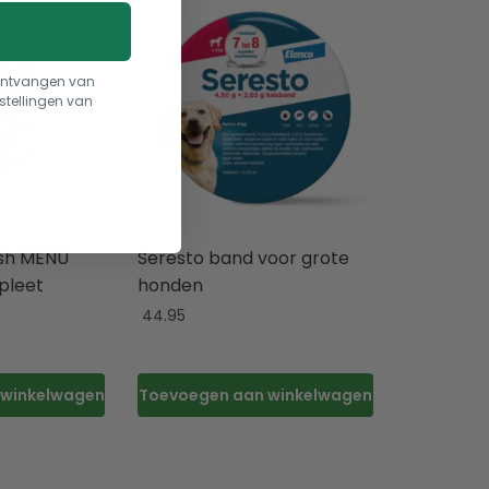
t ontvangen van
stellingen van
sh MENU
Seresto band voor grote
pleet
honden
44.95
 winkelwagen
Toevoegen aan winkelwagen