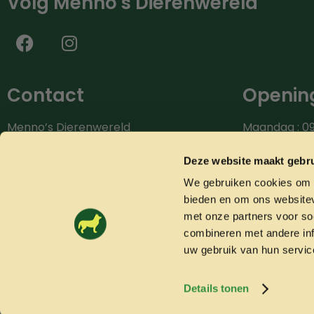
Volg Menno's Dierenwereld
Contact
Opening
Menno’s Dierenwereld
Maandag : 09
Burg.van der Zandestraat 9
Dinsdag : 09.
7051 CS Varsseveld
Woensdag: 09
Deze website maakt gebru
Donderdag: 0
We gebruiken cookies om c
Bel ons: 0315-842604
Vrijdag: 09.0
bieden en om ons websitev
info@mennosdierenwereld.nl
Zaterdag: 09.
met onze partners voor so
combineren met andere inf
uw gebruik van hun servic
Details tonen
© 2026 Mennosdierenwereld.nl
Algemene voorwaarden