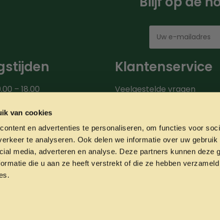
Blijf op de 
stijden
Klantenservice
.00 – 18.00
Veelgestelde vragen
00 – 18.00
Bezorgroute
.00 – 18.00
Verzendinformatie
ik van cookies
9.00 – 18.00
Over ons
ontent en advertenties te personaliseren, om functies voor soci
0 – 20.00
Onze partners
erkeer te analyseren. Ook delen we informatie over uw gebruik 
00 – 17.00
Contact
cial media, adverteren en analyse. Deze partners kunnen deze
ormatie die u aan ze heeft verstrekt of die ze hebben verzameld
es.
Privacyverklaring