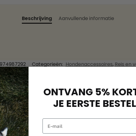
Beschrijving
Aanvullende informatie
974987292
Categorieën:
Hondenaccessoires
,
Reis en v
ONTVANG 5% KORT
JE EERSTE BESTEL