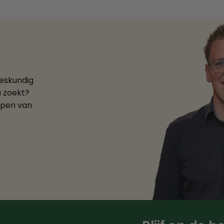
deskundig
u zoekt?
ppen van