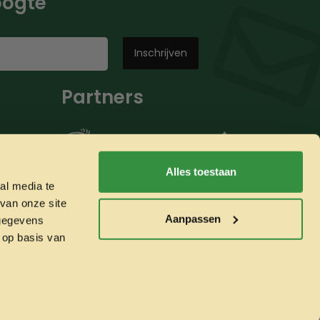
hoogte
Partners
Alles toestaan
al media te
van onze site
Aanpassen
 gegevens
 op basis van
Whatsapp ons!
Veilig betalen met