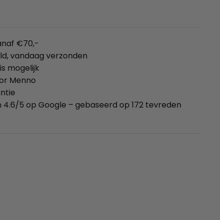
anaf €70,-
eld, vandaag verzonden
is mogelijk
oor Menno
ntie
 4.6/5 op Google – gebaseerd op 172 tevreden