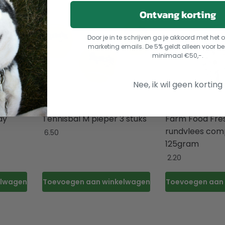
Ontvang korting
Door je in te schrijven ga je akkoord met he
marketing emails. De 5% geldt alleen voor be
minimaal €50,-.
Nee, ik wil geen korting
ay
Tennisbal M pieper 3 stuks
Farm Food Fre
rundvlees com
6.50
125gram
2.20
elwagen
Toevoegen aan winkelwagen
Toevoegen aan