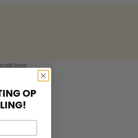
erblijf hond
ING OP
LING!