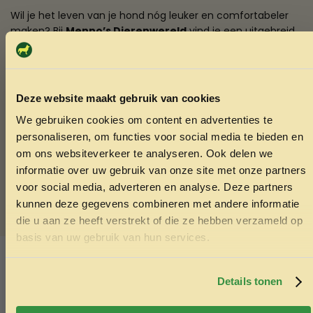
Wil je het leven van je hond nóg leuker en comfortabeler
maken? Bij
Menno’s Dierenwereld
vind je een uitgebreid
assortiment
hondenaccessoires
van hoogwaardige en
duurzame materialen. Of je nu op zoek bent naar een
stevige halsband, een comfortabel hondenbed of
uitdagend hondenspeelgoed – wij hebben het allemaal!
Deze website maakt gebruik van cookies
We gebruiken cookies om content en advertenties te
Breed assortiment
– Alles voor jouw hond op één plek
ONTVANG 5% KORTING OP
personaliseren, om functies voor social media te bieden en
Hoogwaardige kwaliteit
– Alleen de beste materialen
JE EERSTE BESTELLING!
voor jouw viervoeter
om ons websiteverkeer te analyseren. Ook delen we
informatie over uw gebruik van onze site met onze partners
Snelle levering
– Vandaag besteld, snel in huis
voor social media, adverteren en analyse. Deze partners
Deskundig advies
– Wij helpen je graag bij het maken
van de beste keuze
kunnen deze gegevens combineren met andere informatie
die u aan ze heeft verstrekt of die ze hebben verzameld op
Ontvang korting
basis van uw gebruik van hun services.
SKU:
5404041601663
Door je in te schrijven ga je akkoord met het ontvangen van
Categorieën:
Hondenaccessoires
,
Voer- en
marketing emails. De 5% geldt alleen voor bestellingen van
Waterbakken hond
minimaal €50,-.
Details tonen
Nee, ik wil geen korting