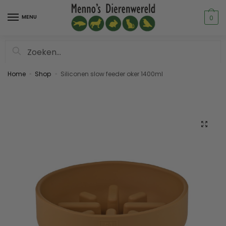
MENU
0
Zoeken
Home
Shop
Siliconen slow feeder oker 1400ml
»
»