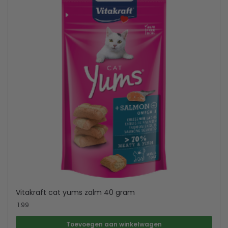
Vitakraft cat yums zalm 40 gram
1.99
Toevoegen aan winkelwagen