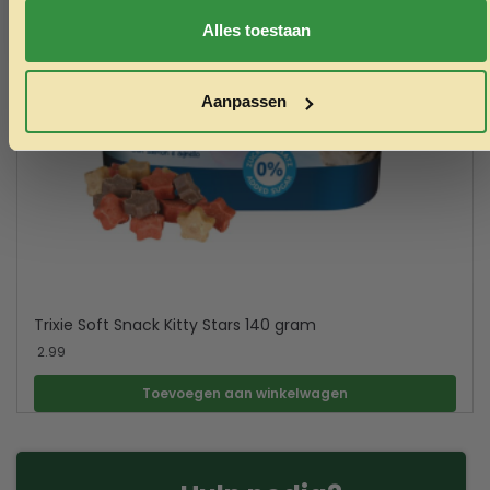
Nee, ik wil geen korting
Alles toestaan
Aanpassen
Trixie Soft Snack Kitty Stars 140 gram
2.99
Toevoegen aan winkelwagen