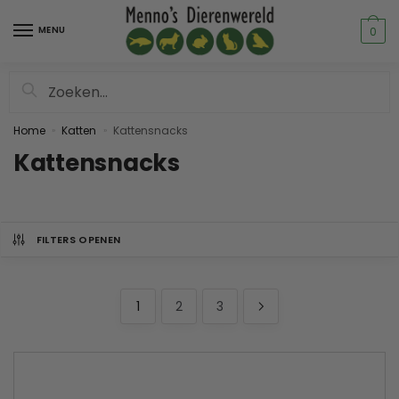
MENU
0
Zoeken
Home
Katten
Kattensnacks
»
»
Kattensnacks
FILTERS OPENEN
1
2
3