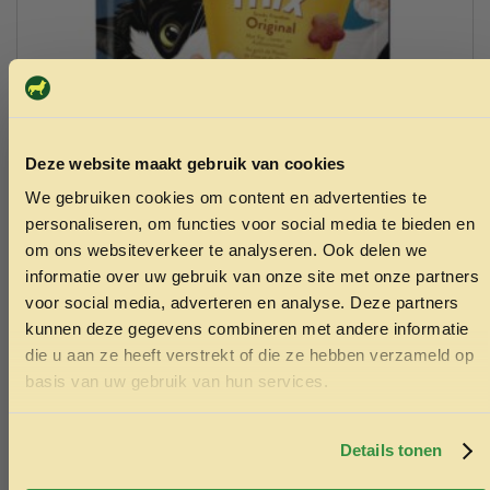
Deze website maakt gebruik van cookies
We gebruiken cookies om content en advertenties te
ONTVANG 5% KORTING OP
personaliseren, om functies voor social media te bieden en
Felix partymix original mix 200gram
JE EERSTE BESTELLING!
om ons websiteverkeer te analyseren. Ook delen we
4.50
informatie over uw gebruik van onze site met onze partners
voor social media, adverteren en analyse. Deze partners
Toevoegen aan winkelwagen
kunnen deze gegevens combineren met andere informatie
die u aan ze heeft verstrekt of die ze hebben verzameld op
Ontvang korting
basis van uw gebruik van hun services.
Door je in te schrijven ga je akkoord met het ontvangen van
marketing emails. De 5% geldt alleen voor bestellingen van
minimaal €50,-.
Details tonen