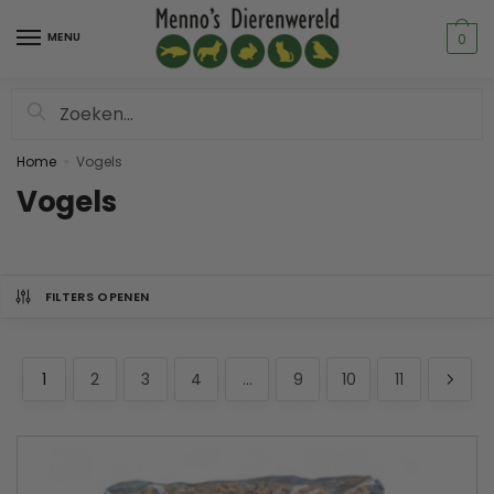
MENU
0
Zoeken
Home
Vogels
»
Vogels
FILTERS OPENEN
1
2
3
4
…
9
10
11