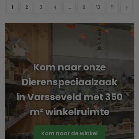
1
2
3
4
…
9
10
11
Kom naar onze
Dierenspeciaalzaak
in Varsseveld met 350
m² winkelruimte
Kom naar de winkel