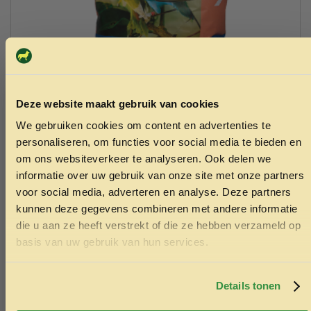
Deze website maakt gebruik van cookies
We gebruiken cookies om content en advertenties te
ONTVANG 5% KORTING OP
personaliseren, om functies voor social media te bieden en
Garvo agapornidenzaad 20kg 9111
JE EERSTE BESTELLING!
om ons websiteverkeer te analyseren. Ook delen we
30.55
informatie over uw gebruik van onze site met onze partners
voor social media, adverteren en analyse. Deze partners
Toevoegen aan winkelwagen
kunnen deze gegevens combineren met andere informatie
die u aan ze heeft verstrekt of die ze hebben verzameld op
Ontvang korting
basis van uw gebruik van hun services.
Door je in te schrijven ga je akkoord met het ontvangen van
marketing emails. De 5% geldt alleen voor bestellingen van
minimaal €50,-.
Details tonen