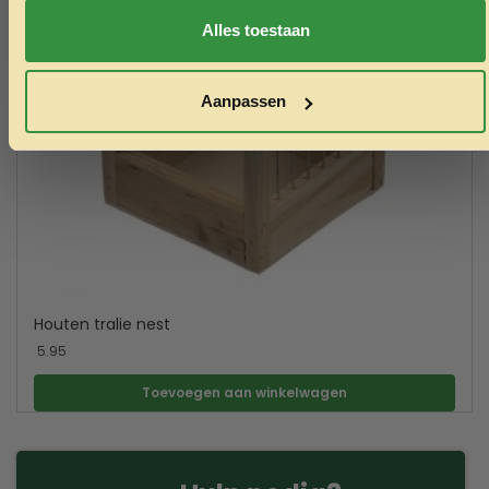
Nee, ik wil geen korting
Alles toestaan
Aanpassen
Houten tralie nest
5.95
Toevoegen aan winkelwagen