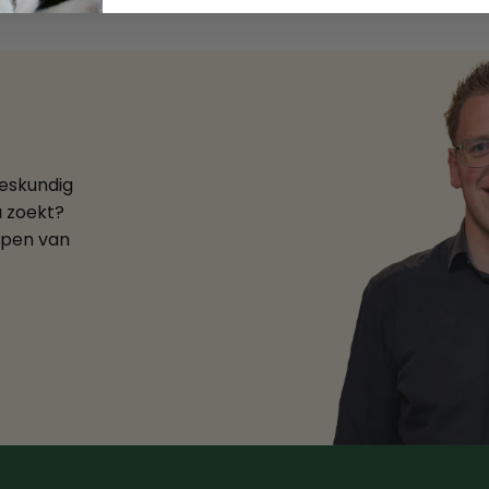
deskundig
u zoekt?
ppen van