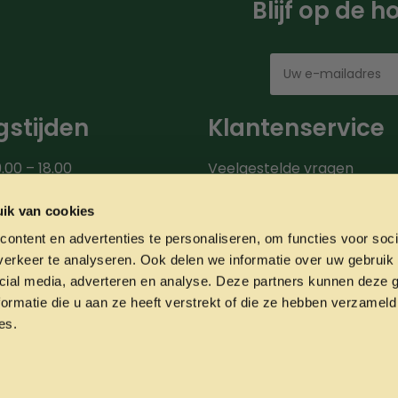
Blijf op de 
stijden
Klantenservice
.00 – 18.00
Veelgestelde vragen
00 – 18.00
Bezorgroute
.00 – 18.00
Verzendinformatie
ik van cookies
9.00 – 18.00
Over ons
ontent en advertenties te personaliseren, om functies voor soci
0 – 20.00
Onze partners
erkeer te analyseren. Ook delen we informatie over uw gebruik 
00 – 17.00
Contact
cial media, adverteren en analyse. Deze partners kunnen deze
ormatie die u aan ze heeft verstrekt of die ze hebben verzameld
es.
Privacyverklaring