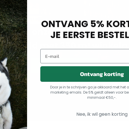
ONTVANG 5% KORT
m naar onze Dierenspeciaalz
JE EERSTE BESTEL
arsseveld met 350 m² winkelr
Kom naar de winkel
Ontvang korting
Door je in te schrijven ga je akkoord met he
marketing emails. De 5% geldt alleen voor be
minimaal €50,-.
Nee, ik wil geen korting