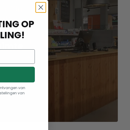
ING OP
aak
LING!
uimte
t ontvangen van
stellingen van