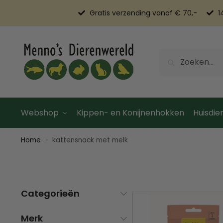
Gratis verzending vanaf € 70,-
1
Zoeken
Webshop
Kippen- en Konijnenhokken
Huisdier
Home
kattensnack met melk
»
Categorieën
Merk