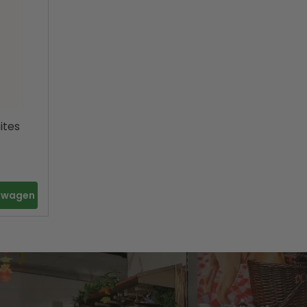
ites
elwagen