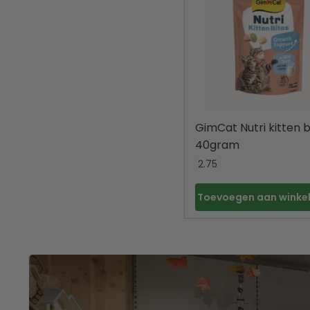
GimCat Nutri kitten b
40gram
2.75
Toevoegen aan wink