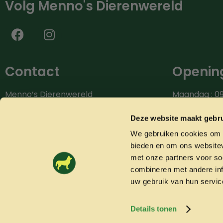
Volg Menno's Dierenwereld
Contact
Opening
Menno’s Dierenwereld
Maandag : 09
Burg.van der Zandestraat 9
Dinsdag : 09.
7051 CS Varsseveld
Woensdag: 09
Deze website maakt gebru
Donderdag: 0
We gebruiken cookies om c
Bel ons: 0315-842604
Vrijdag: 09.0
bieden en om ons websitev
info@mennosdierenwereld.nl
Zaterdag: 09.
met onze partners voor so
combineren met andere inf
uw gebruik van hun servic
Details tonen
© 2026 Mennosdierenwereld.nl
Algemene voorwaarden