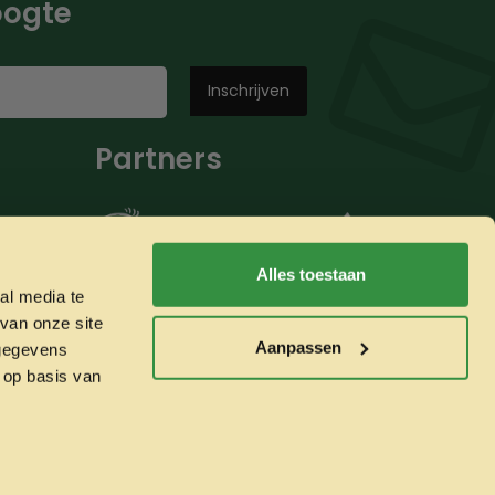
hoogte
Partners
Alles toestaan
al media te
van onze site
Aanpassen
 gegevens
 op basis van
Whatsapp ons!
Veilig betalen met