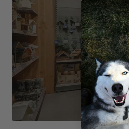
Ko
in V