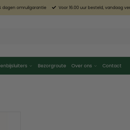
4 dagen omruilgarantie
Voor 16.00 uur besteld, vandaag v
enbijsluiters
Bezorgroute
Over ons
Contact