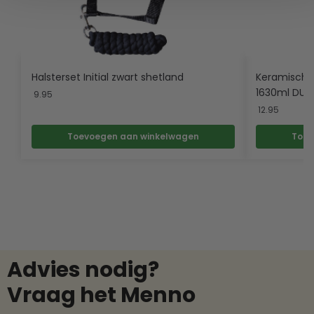
Halsterset Initial zwart shetland
Keramische
1630ml DUS
9.95
12.95
Toevoegen aan winkelwagen
Toev
Advies nodig?
Vraag het Menno