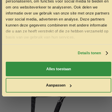
ONTVANG 5% KORTING OP
personaliseren, om functies voor social media te bieden en
SKU:
8001154001891
JE EERSTE BESTELLING!
om ons websiteverkeer te analyseren. Ook delen we
Categorieën:
Blikvoer kat
,
Kattenvoer
informatie over uw gebruik van onze site met onze partners
voor social media, adverteren en analyse. Deze partners
Ook interessant
kunnen deze gegevens combineren met andere informatie
Echt de moeite waard!
die u aan ze heeft verstrekt of die ze hebben verzameld op
Ontvang korting
basis van uw gebruik van hun services.
Door je in te schrijven ga je akkoord met het ontvangen van
marketing emails. De 5% geldt alleen voor bestellingen van
minimaal €50,-.
Details tonen
Nee, ik wil geen korting
Alles toestaan
Aanpassen