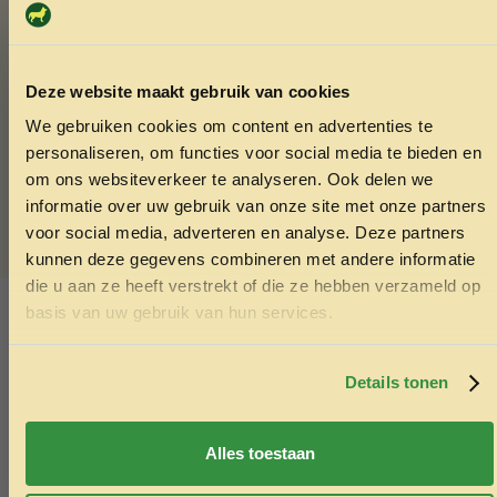
Kattenbrokjes
– Een complete en gebalanceerde
maaltijd voor elke kat, in verschillende smaken
Diepvriesvlees
– Natuurlijk vlees in diepvriesformaat,
Deze website maakt gebruik van cookies
ideaal voor een rauw voedingsdieet (let op: alleen
leverbaar via bezorging of afhalen)
We gebruiken cookies om content en advertenties te
ONTVANG 5% KORTING OP
Blikvoer
– Een smakelijke en vochtige optie voor katten
personaliseren, om functies voor social media te bieden en
JE EERSTE BESTELLING!
die van nat voer houden
om ons websiteverkeer te analyseren. Ook delen we
Dieetvoer
– Speciaal voer voor katten met
informatie over uw gebruik van onze site met onze partners
gezondheidsproblemen of specifieke dieetwensen
voor social media, adverteren en analyse. Deze partners
kunnen deze gegevens combineren met andere informatie
die u aan ze heeft verstrekt of die ze hebben verzameld op
SKU:
8001154001006
Ontvang korting
basis van uw gebruik van hun services.
Categorieën:
Blikvoer kat
,
Kattenvoer
Door je in te schrijven ga je akkoord met het ontvangen van
marketing emails. De 5% geldt alleen voor bestellingen van
Ook interessant
minimaal €50,-.
Details tonen
Echt de moeite waard!
Nee, ik wil geen korting
Alles toestaan