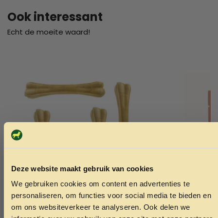
Ook interessant
Echt de moeite waard!
Deze website maakt gebruik van cookies
We gebruiken cookies om content en advertenties te
ONTVANG 5% KORTING OP
personaliseren, om functies voor social media te bieden en
JE EERSTE BESTELLING!
om ons websiteverkeer te analyseren. Ook delen we