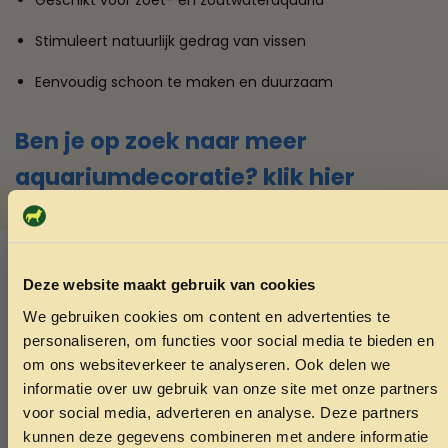
Stimuleert natuurlijk gedrag van vissen
Eenvoudig schoon te maken en duurzaam
Ben je op zoek naar meer
aquariumdecoratie? klik hier
SKU:
4047059444221
Categorieën:
Aquariumaccessoires
,
Decoratie vissen
Deze website maakt gebruik van cookies
We gebruiken cookies om content en advertenties te
Ook interessant
ONTVANG 5% KORTING OP
personaliseren, om functies voor social media te bieden en
Echt de moeite waard!
JE EERSTE BESTELLING!
om ons websiteverkeer te analyseren. Ook delen we
informatie over uw gebruik van onze site met onze partners
voor social media, adverteren en analyse. Deze partners
kunnen deze gegevens combineren met andere informatie