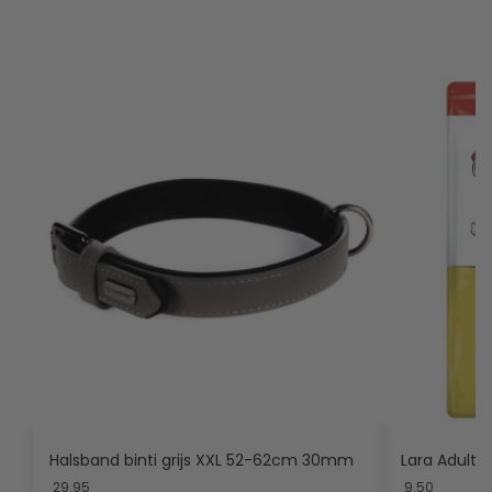
Halsband binti grijs XXL 52-62cm 30mm
Lara Adult 1
29.95
9.50