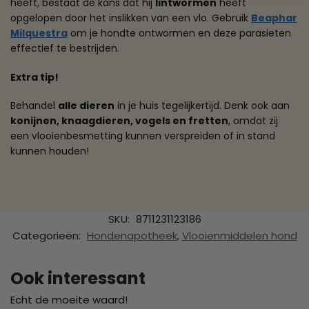
heeft, bestaat de kans dat hij
lintwormen
heeft
opgelopen door het inslikken van een vlo. Gebruik
Beaphar
Milquestra
om je hondte ontwormen en deze parasieten
effectief te bestrijden.
Extra tip!
Behandel
alle dieren
in je huis tegelijkertijd. Denk ook aan
konijnen, knaagdieren, vogels en fretten
, omdat zij
een vlooienbesmetting kunnen verspreiden of in stand
kunnen houden!
SKU:
8711231123186
Categorieën:
Hondenapotheek
,
Vlooienmiddelen hond
Ook interessant
Echt de moeite waard!