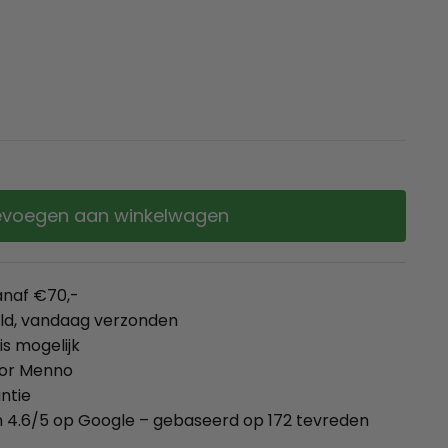
voegen aan winkelwagen
anaf €70,-
eld, vandaag verzonden
is mogelijk
oor Menno
ntie
 4.6/5 op Google – gebaseerd op 172 tevreden