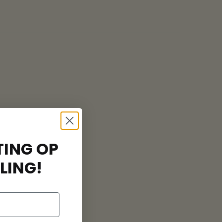
ING OP
LING!