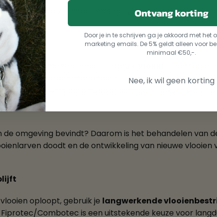
derg vervelend zijn, maar met het juiste stappenplan is h
Ontvang korting
Door je in te schrijven ga je akkoord met he
marketing emails. De 5% geldt alleen voor be
minimaal €50,-.
e je hond momenteel heeft. Gebruik
VloKill
– een tablet 
combineerd worden met andere vlooienmiddelen voor een sn
Nee, ik wil geen korting
 uit de omgeving op je huisdier springen. Je kunt VloKill e
h in de omgeving bevindt? Daarom is het behandelen van 
vlooienlarven doodt en de ontwikkeling van nieuwe vlooien
lijft
vlooien oploopt, gebruik je
langwerkende vlooienbestr
 Fiprotec/Combotec is een uitstekende keuze voor langd