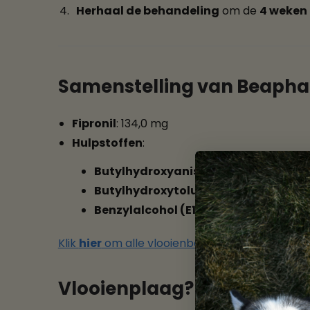
Herhaal de behandeling
om de
4 weken
Samenstelling van Beaphar
Fipronil
: 134,0 mg
Hulpstoffen
:
Butylhydroxyanisol (E320)
: 0,268 mg
Butylhydroxytolueen (E321)
: 0,134 mg
Benzylalcohol (E1519)
: 381,900 mg
Klik
hier
om alle vlooienbestrijdingsproducten 
Vlooienplaag? Effectieve be