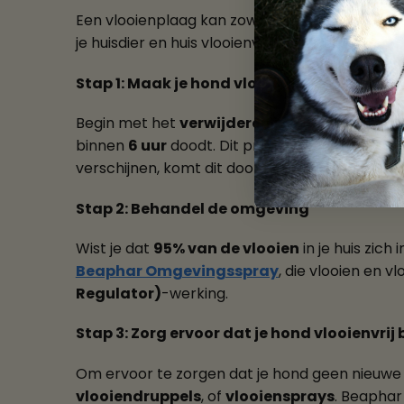
Een vlooienplaag kan zowel voor jou als je hon
je huisdier en huis vlooienvrij te krijgen:
Stap 1: Maak je hond vlovrij
Begin met het
verwijderen van de vlooien
di
binnen
6 uur
doodt. Dit product kan veilig ge
verschijnen, komt dit doordat er nieuwe vlooien
Stap 2: Behandel de omgeving
Wist je dat
95% van de vlooien
in je huis zic
Beaphar Omgevingsspray
, die vlooien en 
Regulator)
-werking.
Stap 3: Zorg ervoor dat je hond vlooienvrij b
Om ervoor te zorgen dat je hond geen nieuwe 
vlooiendruppels
, of
vlooiensprays
. Beaphar