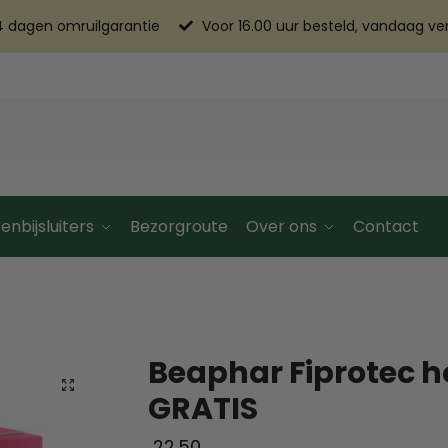
4 dagen omruilgarantie
Voor 16.00 uur besteld, vandaag v
enbijsluiters
Bezorgroute
Over ons
Contact
Beaphar Fiprotec h
GRATIS
22.50