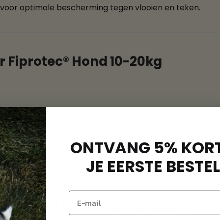
voor optimale bescherming tegen vlooien en teken.
 Fiprotec® Hond 10-20kg
ONTVANG 5% KORT
JE EERSTE BESTEL
voor honden te bekijken!
strijding in slechts 4 stappen