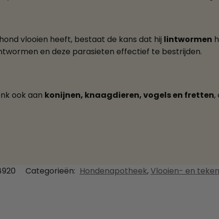
hond vlooien heeft, bestaat de kans dat hij
lintwormen
h
twormen en deze parasieten effectief te bestrijden.
 Denk ook aan
konijnen, knaagdieren, vogels en fretten
,
4920
Categorieën:
Hondenapotheek
,
Vlooien- en teke