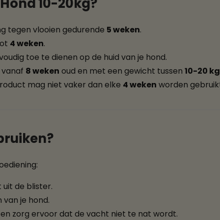
 Hond 10-20kg?
ng tegen vlooien gedurende
5 weken
.
tot
4 weken
.
nvoudig toe te dienen op de huid van je hond.
n vanaf
8 weken
oud en met een gewicht tussen
10-20 kg
product mag niet vaker dan elke
4 weken
worden gebruikt
bruiken?
oediening:
uit de blister.
 van je hond.
en zorg ervoor dat de vacht niet te nat wordt.