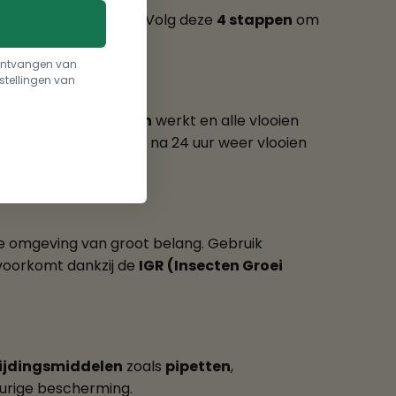
et goed te bestrijden. Volg deze
4 stappen
om
t ontvangen van
stellingen van
die binnen
15 minuten
werkt en alle vlooien
el resultaat. Als er na 24 uur weer vlooien
lke 24 uur herhalen.
de omgeving van groot belang. Gebruik
 voorkomt dankzij de
IGR (Insecten Groei
ijdingsmiddelen
zoals
pipetten
,
urige bescherming.