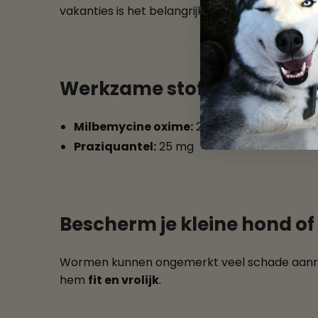
vakanties is het belangrijk om te controleren 
Werkzame stoffen per table
Milbemycine oxime:
2,5 mg
Praziquantel:
25 mg
Bescherm je kleine hond o
Wormen kunnen ongemerkt veel schade aanrich
hem
fit en vrolijk
.