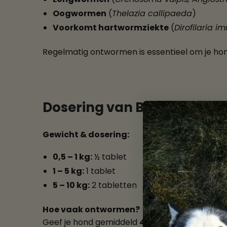
Oogwormen
(
Thelazia callipaeda
)
Voorkomt hartwormziekte
(
Dirofilaria im
Regelmatig ontwormen is essentieel om je ho
Dosering van Beaphar Mil
Gewicht & dosering:
0,5 – 1 kg:
½ tablet
1 – 5 kg:
1 tablet
5 – 10 kg:
2 tabletten
Hoe vaak ontwormen?
Geef je hond gemiddeld
4 keer per jaar
een wo