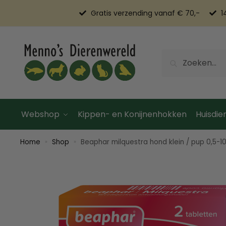
Gratis verzending vanaf € 70,-
1
Zoeken
Webshop
Kippen- en Konijnenhokken
Huisdier
Home
Shop
Beaphar milquestra hond klein / pup 0,5-1
»
»