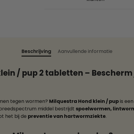
Beschrijving
Aanvullende informatie
ein / pup 2 tabletten – Bescherm 
rmen tegen wormen?
Milquestra Hond klein / pup
is een
t breedspectrum middel bestrijdt
spoelwormen, lintwo
t het bij de
preventie van hartwormziekte
.