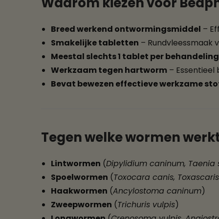
Waarom kiezen voor Beaph
Breed werkend ontwormingsmiddel
– Ef
Smakelijke tabletten
– Rundvleessmaak vo
Meestal slechts 1 tablet per behandeling
Werkzaam tegen hartworm
– Essentieel 
Bevat bewezen effectieve werkzame sto
Tegen welke wormen werkt
Lintwormen
(
Dipylidium caninum, Taenia 
Spoelwormen
(
Toxocara canis, Toxascaris
Haakwormen
(
Ancylostoma caninum
)
Zweepwormen
(
Trichuris vulpis
)
Longwormen
(
Crenosoma vulpis, Angiost