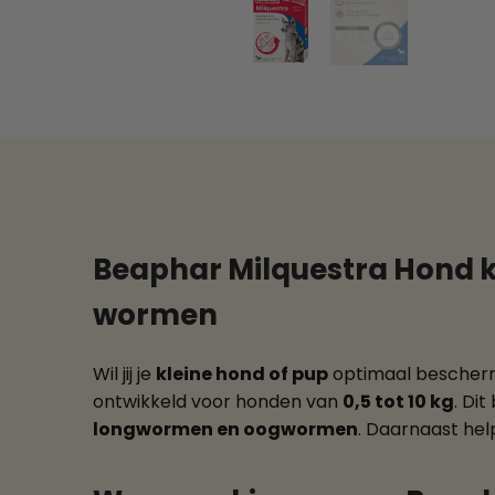
Beaphar Milquestra Hond kl
wormen
Wil jij je
kleine hond of pup
optimaal besche
ontwikkeld voor honden van
0,5 tot 10 kg
. Di
longwormen en oogwormen
. Daarnaast help