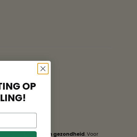
ING OP
LING!
omgeving, leeftijd en gezondheid
. Voor