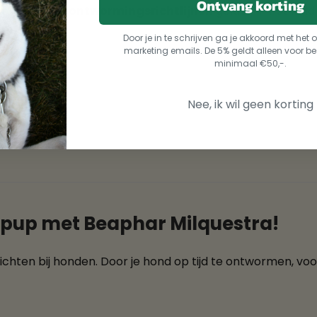
Ontvang korting
of specifieke
ontwormingsrichtlijnen
gelden in het lan
Door je in te schrijven ga je akkoord met he
marketing emails. De 5% geldt alleen voor be
minimaal €50,-.
t:
Nee, ik wil geen korting
f pup met Beaphar Milquestra!
ten bij honden. Door je hond op tijd te ontwormen, vo