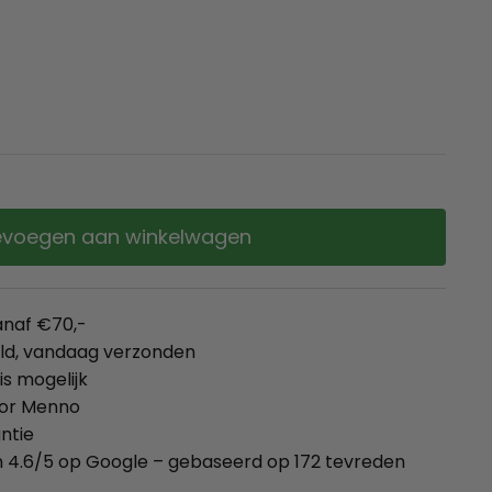
voegen aan winkelwagen
anaf €70,-
eld, vandaag verzonden
is mogelijk
oor Menno
ntie
 4.6/5 op Google – gebaseerd op 172 tevreden