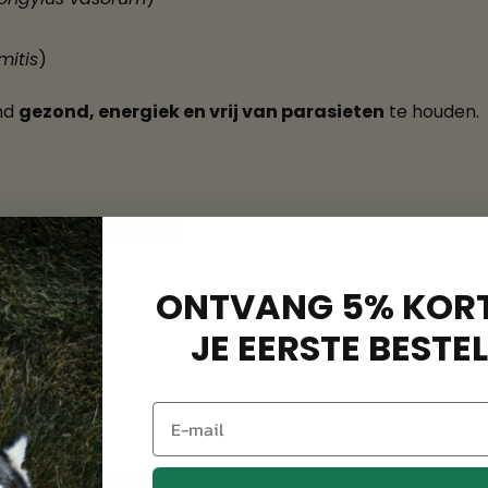
mitis
)
nd
gezond, energiek en vrij van parasieten
te houden.
questra Hond
ONTVANG 5% KORT
JE EERSTE BESTEL
rmkuur. Dit kan vaker nodig zijn afhankelijk van zijn
leef