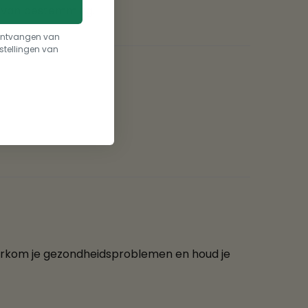
d van bestemming.
t ontvangen van
stellingen van
orkom je gezondheidsproblemen en houd je