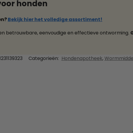
voor honden
en?
Bekijk hier het volledige assortiment!
een betrouwbare, eenvoudige en effectieve ontworming.
G
1231139323
Categorieën:
Hondenapotheek
,
Wormmidde