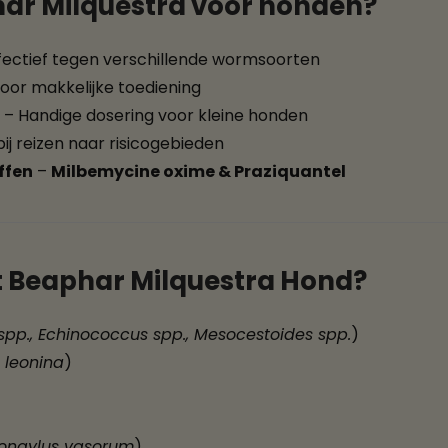
ar Milquestra voor honden?
fectief tegen verschillende wormsoorten
or makkelijke toediening
– Handige dosering voor kleine honden
bij reizen naar risicogebieden
ffen
–
Milbemycine oxime & Praziquantel
 Beaphar Milquestra Hond?
spp., Echinococcus spp., Mesocestoides spp.
)
 leonina
)
rongylus vasorum
)