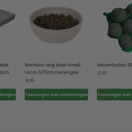
 Mat
Bamboo dog bowl small
Mezenbollen 9
x8cm
14cm 570ml merengue
0.30
8.95
elwagen
Toevoegen aan winkelwagen
Toevoegen aan