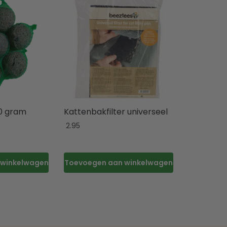
0 gram
Kattenbakfilter universeel
2.95
 winkelwagen
Toevoegen aan winkelwagen