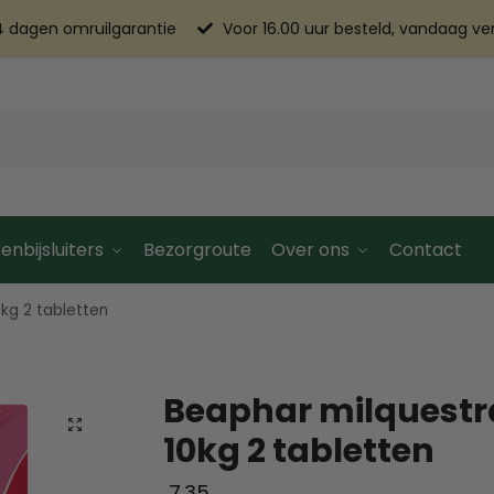
4 dagen omruilgarantie
Voor 16.00 uur besteld, vandaag v
enbijsluiters
Bezorgroute
Over ons
Contact
0kg 2 tabletten
Beaphar milquestra
10kg 2 tabletten
7.35