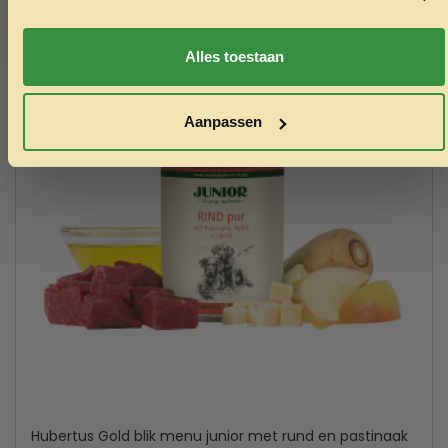
Nee, ik wil geen korting
Alles toestaan
Aanpassen
Hubertus Gold blik menu junior met rund en pastinaak