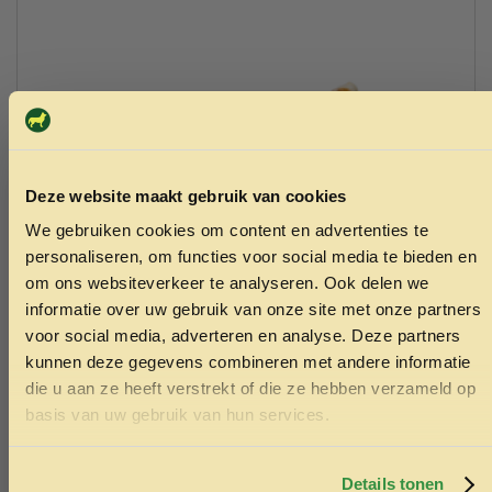
Deze website maakt gebruik van cookies
We gebruiken cookies om content en advertenties te
ONTVANG 5% KORTING OP
personaliseren, om functies voor social media te bieden en
JE EERSTE BESTELLING!
om ons websiteverkeer te analyseren. Ook delen we
informatie over uw gebruik van onze site met onze partners
voor social media, adverteren en analyse. Deze partners
kunnen deze gegevens combineren met andere informatie
die u aan ze heeft verstrekt of die ze hebben verzameld op
Culinaire kauwstaaf met kip 12,5cm per stuk
Ontvang korting
basis van uw gebruik van hun services.
0.50
Door je in te schrijven ga je akkoord met het ontvangen van
Toevoegen aan winkelwagen
marketing emails. De 5% geldt alleen voor bestellingen van
minimaal €50,-.
Details tonen