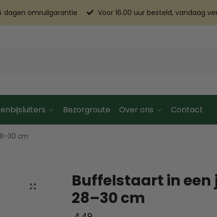
4 dagen omruilgarantie
Voor 16.00 uur besteld, vandaag v
enbijsluiters
Bezorgroute
Over ons
Contact
 28–30 cm
Buffelstaart in een 
28–30 cm
4.49