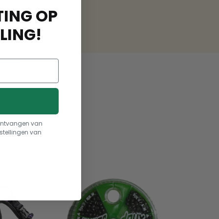
ING OP
LING!
hond
t ontvangen van
stellingen van