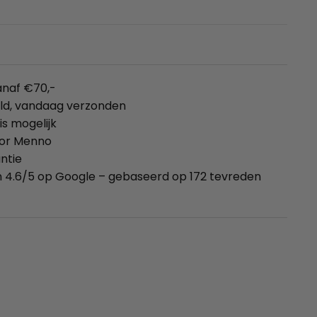
anaf €70,-
eld, vandaag verzonden
is mogelijk
oor Menno
ntie
 4.6/5 op Google – gebaseerd op 172 tevreden