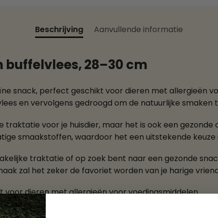
Beschrijving
Aanvullende informatie
an buffelvlees, 28–30 cm
eïne snack, perfect geschikt voor dieren met allergieën 
vlees en vervolgens gedroogd om de natuurlijke smaken 
e traktatie voor je huisdier, maar het is ook een gezonde o
ge smaakstoffen, waardoor het een uitstekende keuze 
akelijke traktatie of op zoek bent naar een gezonde snack
smaak zal het zeker de favoriet worden van je harige vriend
t voor dieren met allergieën voor voedingsmiddelen.