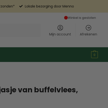
erzonden*
Lokale bezorging door Menno
Winkel is gesloten
Mijn account
Afrekenen
0
jasje van buffelvlees,