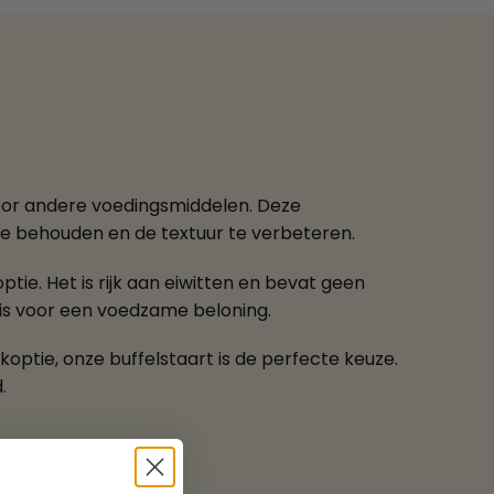
voor andere voedingsmiddelen. Deze
te behouden en de textuur te verbeteren.
ptie. Het is rijk aan eiwitten en bevat geen
is voor een voedzame beloning.
optie, onze buffelstaart is de perfecte keuze.
.