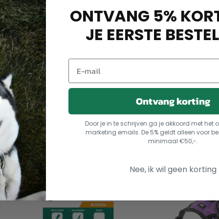
ONTVANG 5% KORT
JE EERSTE BESTEL
:
4011905271279
Categorieën:
Hondensnacks
,
Kauwen 
Ontvang korting
Door je in te schrijven ga je akkoord met he
marketing emails. De 5% geldt alleen voor be
minimaal €50,-.
Nee, ik wil geen korting