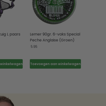
tuig L paars
Lemer 90gr. 6-vaks Special
Peche Anglaise (Groen)
5.95
 winkelwagen
Toevoegen aan winkelwagen