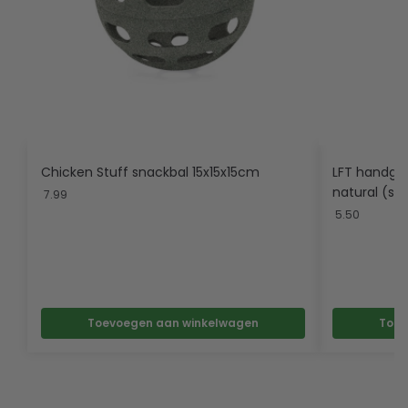
Chicken Stuff snackbal 15x15x15cm
LFT handge
natural (sli
7.99
5.50
Toevoegen aan winkelwagen
Toev