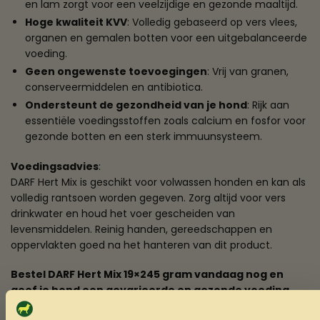
en lam zorgt voor een veelzijdige en gezonde maaltijd.
Hoge kwaliteit KVV
: Volledig gebaseerd op vers vlees,
organen en gemalen botten voor een uitgebalanceerde
voeding.
Geen ongewenste toevoegingen
: Vrij van granen,
conserveermiddelen en antibiotica.
Ondersteunt de gezondheid van je hond
: Rijk aan
essentiële voedingsstoffen zoals calcium en fosfor voor
gezonde botten en een sterk immuunsysteem.
Voedingsadvies
:
DARF Hert Mix is geschikt voor volwassen honden en kan als
volledig rantsoen worden gegeven. Zorg altijd voor vers
drinkwater en houd het voer gescheiden van
levensmiddelen. Reinig handen, gereedschappen en
oppervlakten goed na het hanteren van dit product.
Bestel DARF Hert Mix 19×245 gram vandaag nog en
geef je hond een gevarieerde en gezonde voeding
met de beste ingrediënten!