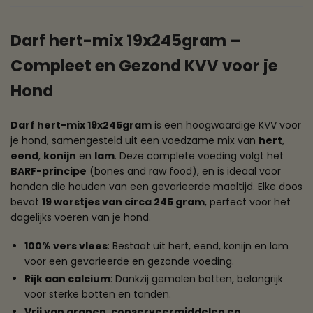
Darf hert-mix 19x245gram –
Compleet en Gezond KVV voor je
Hond
Darf hert-mix 19x245gram
is een hoogwaardige KVV voor
je hond, samengesteld uit een voedzame mix van
hert
,
eend
,
konijn
en
lam
. Deze complete voeding volgt het
BARF-principe
(bones and raw food), en is ideaal voor
honden die houden van een gevarieerde maaltijd. Elke doos
bevat
19 worstjes van circa 245 gram
, perfect voor het
dagelijks voeren van je hond.
100% vers vlees
: Bestaat uit hert, eend, konijn en lam
voor een gevarieerde en gezonde voeding.
Rijk aan calcium
: Dankzij gemalen botten, belangrijk
voor sterke botten en tanden.
Vrij van granen, conserveermiddelen en