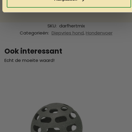
brokken
, Darf biedt een breed assortiment dat bijdraagt
aan de gezondheid en vitaliteit van jouw hond.
SKU:
darfhertmix
Categorieën:
Diepvries hond
,
Hondenvoer
Ook interessant
Echt de moeite waard!