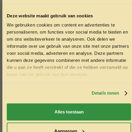
Op zoek naar meer of andere producten van Darf?
Klik
hier
Deze website maakt gebruik van cookies
We gebruiken cookies om content en advertenties te
Over Darf
ONTVANG 5% KORTING OP
personaliseren, om functies voor social media te bieden en
JE EERSTE BESTELLING!
om ons websiteverkeer te analyseren. Ook delen we
Darf
is een merk in natuurlijke en verantwoorde
informatie over uw gebruik van onze site met onze partners
dierenvoeding. Ontstaan vanuit een ambachtelijke slagerij,
voor social media, adverteren en analyse. Deze partners
richt Darf zich op het produceren van hoogwaardige,
kunnen deze gegevens combineren met andere informatie
gezonde voeding voor honden en katten. Alle producten
die u aan ze heeft verstrekt of die ze hebben verzameld op
worden gemaakt met
duurzame, verse
Ontvang korting
basis van uw gebruik van hun services.
ingrediënten
zonder onnodige toevoegingen. Dit
betekent
geen kunstmatige geur-, kleur- en
Door je in te schrijven ga je akkoord met het ontvangen van
marketing emails. De 5% geldt alleen voor bestellingen van
smaakstoffen
, maar pure voeding die aansluit bij de
minimaal €50,-.
Details tonen
natuurlijke behoeften van jouw huisdier.
Nee, ik wil geen korting
Wat Darf uniek maakt, is het
hoge vleesgehalte
en de
Alles toestaan
zorgvuldige selectie van ingrediënten. De voeding is
grotendeels biologisch en wordt op een milieuvriendelijke
manier geproduceerd. Van
vers vlees tot koudgeperste
Aanpassen