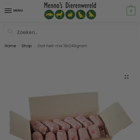
MENU
0
Zoeken
Home
Shop
Darf hert-mix 19x245gram
»
»