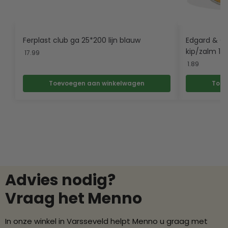
Ferplast club ga 25*200 lijn blauw
Edgard & Co
kip/zalm 15
17.99
1.89
Toevoegen aan winkelwagen
Toev
Advies nodig?
Vraag het Menno
In onze winkel in Varsseveld helpt Menno u graag met