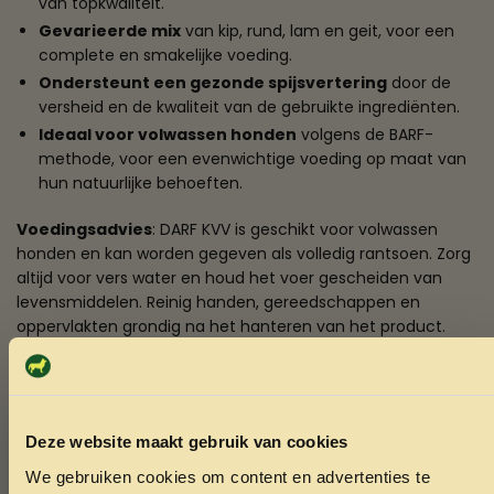
van topkwaliteit.
Gevarieerde mix
van kip, rund, lam en geit, voor een
complete en smakelijke voeding.
Ondersteunt een gezonde spijsvertering
door de
versheid en de kwaliteit van de gebruikte ingrediënten.
Ideaal voor volwassen honden
volgens de BARF-
methode, voor een evenwichtige voeding op maat van
hun natuurlijke behoeften.
Voedingsadvies
: DARF KVV is geschikt voor volwassen
honden en kan worden gegeven als volledig rantsoen. Zorg
altijd voor vers water en houd het voer gescheiden van
levensmiddelen. Reinig handen, gereedschappen en
oppervlakten grondig na het hanteren van het product.
Bestel DARF KVV 19×245 gram vandaag nog en geef je
hond de natuurlijke, voedzame voeding die hij
verdient.
Deze website maakt gebruik van cookies
We gebruiken cookies om content en advertenties te
Over Darf