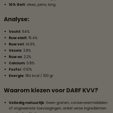
10% Geit
: vlees, pens, long
Analyse
:
Vocht
: 64%
Ruw eiwit
: 15.4%
Ruw vet
: 14.6%
Vezels
: 3.8%
Ruw as
: 2.2%
Calcium
: 0.8%
Fosfor
: 0.51%
Energie
: 184 kcal / 100 gr
Waarom kiezen voor DARF KVV?
Volledig natuurlijk
: Geen granen, conserveermiddelen
of ongewenste toevoegingen, enkel verse ingrediënten