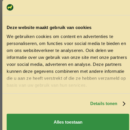
gezonde kippen
Bij
De Kippenclub
draait alles om gezonde kippen. Daarom
bieden zij een breed assortiment aan natuurlijke producten.
Deze website maakt gebruik van cookies
Veel kippenhouders merken dat hun dieren gezonder en
energieker blijven door de juiste ondersteuning. Bij De
We gebruiken cookies om content en advertenties te
ONTVANG 5% KORTING OP
Kippenclub worden de producten met zorg ontwikkeld,
personaliseren, om functies voor social media te bieden en
zodat je kippen op een natuurlijke manier de beste
JE EERSTE BESTELLING!
om ons websiteverkeer te analyseren. Ook delen we
verzorging krijgen. Bovendien zijn deze middelen veilig voor
informatie over uw gebruik van onze site met onze partners
kippen van alle leeftijden, zonder wachttijd voor eieren.
voor social media, adverteren en analyse. Deze partners
kunnen deze gegevens combineren met andere informatie
SKU:
9503322675969
die u aan ze heeft verstrekt of die ze hebben verzameld op
Ontvang korting
Categorieën:
Boerderijdier
,
Kippen
basis van uw gebruik van hun services.
Door je in te schrijven ga je akkoord met het ontvangen van
marketing emails. De 5% geldt alleen voor bestellingen van
Ook interessant
minimaal €50,-.
Details tonen
Echt de moeite waard!
Nee, ik wil geen korting
Alles toestaan