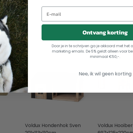
Ontvang korting
Door je in te schrijven ga je akkoord met he
marketing emails. De 5% geldt alleen voor be
minimaal €50,-.
Nee, ik wil geen korting
Voldux Hondenhok Sven
Voldux Hooiber
201x113x110cm
697x125x220c