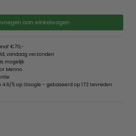
voegen aan winkelwagen
anaf €70,-
eld, vandaag verzonden
is mogelijk
oor Menno
ntie
 4.6/5 op Google – gebaseerd op 172 tevreden