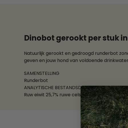
Dinobot gerookt per stuk in 
Natuurlijk gerookt en gedroogd r
under
bot
z
on
geven en jouw hond van voldoende drinkwater
SAMENSTELLING
Runderbot
ANALYTISCHE BESTANDSDELEN
Ruw eiwit 25,7% ruwe celstof 0,1% ruw vet 0,5%
SKU:
8720964210