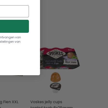
t ontvangen van
stellingen van
g Fien XXL
Voskes jelly cups
m
tonijn&krab 6x25gram