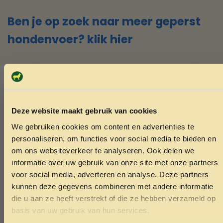
Ben je op zoek naar meer geperst
hondenvoer? klik hier
SKU:
8720865913032
Categorieën:
Geperst hond
,
Hondenvoer
Ook interessant
Deze website maakt gebruik van cookies
We gebruiken cookies om content en advertenties te
Echt de moeite waard!
ONTVANG 5% KORTING OP
personaliseren, om functies voor social media te bieden en
JE EERSTE BESTELLING!
om ons websiteverkeer te analyseren. Ook delen we
informatie over uw gebruik van onze site met onze partners
voor social media, adverteren en analyse. Deze partners
kunnen deze gegevens combineren met andere informatie
die u aan ze heeft verstrekt of die ze hebben verzameld op
Ontvang korting
basis van uw gebruik van hun services.