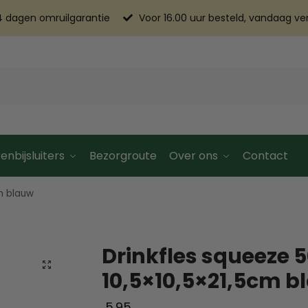
4 dagen omruilgarantie
Voor 16.00 uur besteld, vandaag v
enbijsluiters
Bezorgroute
Over ons
Contact
m blauw
Drinkfles squeeze 
10,5×10,5×21,5cm b
5.95