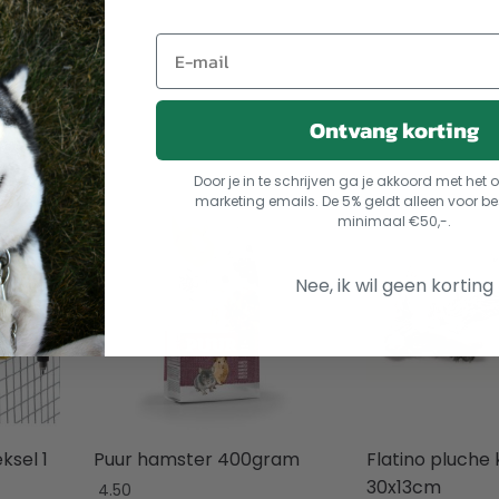
Ontvang korting
Door je in te schrijven ga je akkoord met he
marketing emails. De 5% geldt alleen voor be
minimaal €50,-.
Nee, ik wil geen korting
ksel 1
Puur hamster 400gram
Flatino pluche 
30x13cm
4.50