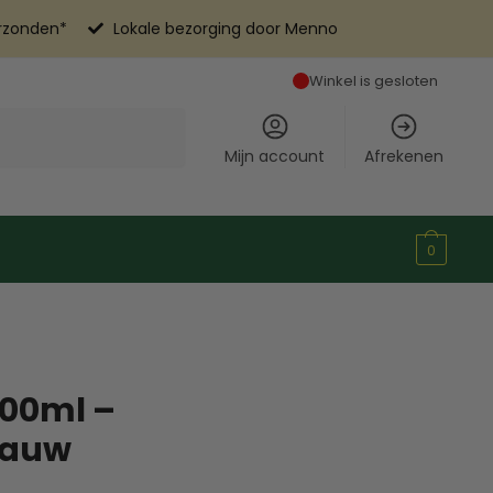
erzonden*
Lokale bezorging door Menno
Winkel is gesloten
Mijn account
Afrekenen
0
500ml –
lauw