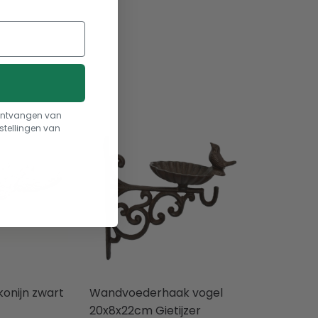
t ontvangen van
stellingen van
konijn zwart
Wandvoederhaak vogel
20x8x22cm Gietijzer