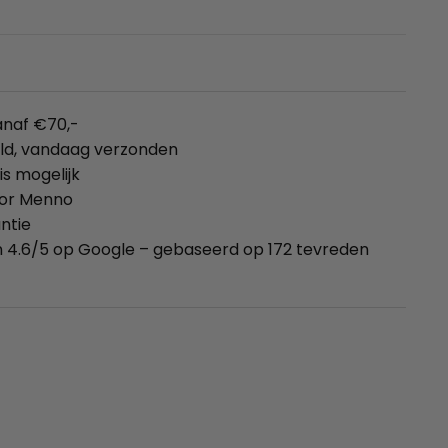
anaf €70,-
eld, vandaag verzonden
is mogelijk
oor Menno
ntie
 4.6/5 op Google – gebaseerd op 172 tevreden