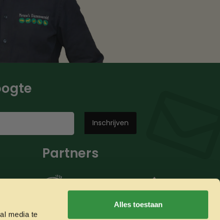
hoogte
Partners
Alles toestaan
al media te