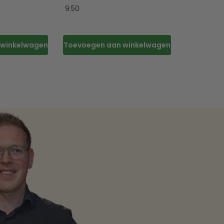
9.50
 winkelwagen
Toevoegen aan winkelwagen