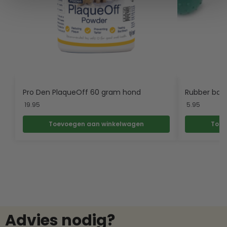
Pro Den PlaqueOff 60 gram hond
Rubber bal
19.95
5.95
Toevoegen aan winkelwagen
Toev
Advies nodig?