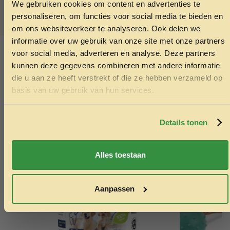
Doggy Dental zo in je winkelmandje en je hond is je meteen
We gebruiken cookies om content en advertenties te
ONTVANG 5% KORTING OP
dankbaar.
personaliseren, om functies voor social media te bieden en
JE EERSTE BESTELLING!
om ons websiteverkeer te analyseren. Ook delen we
SKU:
5407007142156
informatie over uw gebruik van onze site met onze partners
Categorieën:
Hondensnacks
,
Kauwen hond
voor social media, adverteren en analyse. Deze partners
kunnen deze gegevens combineren met andere informatie
die u aan ze heeft verstrekt of die ze hebben verzameld op
Ook interessant
Ontvang korting
basis van uw gebruik van hun services.
Echt de moeite waard!
Door je in te schrijven ga je akkoord met het ontvangen van
marketing emails. De 5% geldt alleen voor bestellingen van
minimaal €50,-.
Details tonen
Nee, ik wil geen korting
Alles toestaan
Aanpassen