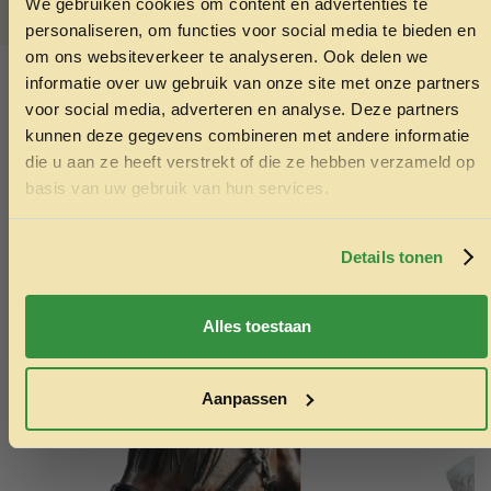
We gebruiken cookies om content en advertenties te
0,5 mg
ONTVANG 5% KORTING OP
personaliseren, om functies voor social media te bieden en
JE EERSTE BESTELLING!
SKU:
5425039485430
om ons websiteverkeer te analyseren. Ook delen we
Categorieën:
Blikvoer hond
,
Hondenvoer
informatie over uw gebruik van onze site met onze partners
voor social media, adverteren en analyse. Deze partners
kunnen deze gegevens combineren met andere informatie
Ook interessant
die u aan ze heeft verstrekt of die ze hebben verzameld op
Ontvang korting
Echt de moeite waard!
basis van uw gebruik van hun services.
Door je in te schrijven ga je akkoord met het ontvangen van
marketing emails. De 5% geldt alleen voor bestellingen van
minimaal €50,-.
Details tonen
Nee, ik wil geen korting
Alles toestaan
Aanpassen