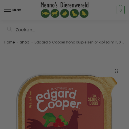
MENU
0
Zoeken
Home
Shop
Edgard & Cooper hond kuipje senior kip/zalm 150 gram
»
»