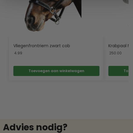
Vliegenfrontriem zwart cob
Krabpaal M
4.99
250.00
Toevoegen aan winkelwagen
Toev
Advies nodig?