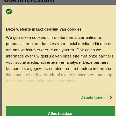
Echt de moeite waard!
Deze website maakt gebruik van cookies
We gebruiken cookies om content en advertenties te
ONTVANG 5% KORTING OP
personaliseren, om functies voor social media te bieden en
JE EERSTE BESTELLING!
om ons websiteverkeer te analyseren. Ook delen we
informatie over uw gebruik van onze site met onze partners
voor social media, adverteren en analyse. Deze partners
kunnen deze gegevens combineren met andere informatie
die u aan ze heeft verstrekt of die ze hebben verzameld op
Ontvang korting
basis van uw gebruik van hun services.
Door je in te schrijven ga je akkoord met het ontvangen van
marketing emails. De 5% geldt alleen voor bestellingen van
minimaal €50,-.
Details tonen
Nee, ik wil geen korting
Alles toestaan