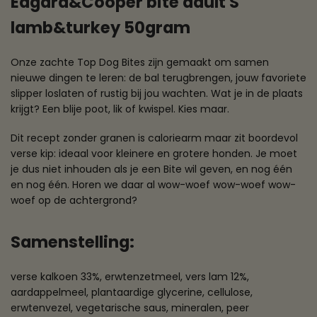
Edgard&Cooper bite adult S
lamb&turkey 50gram
Onze zachte Top Dog Bites zijn gemaakt om samen
nieuwe dingen te leren: de bal terugbrengen, jouw favoriete
slipper loslaten of rustig bij jou wachten. Wat je in de plaats
krijgt? Een blije poot, lik of kwispel. Kies maar.
Dit recept zonder granen is caloriearm maar zit boordevol
verse kip: ideaal voor kleinere en grotere honden. Je moet
je dus niet inhouden als je een Bite wil geven, en nog één
en nog één. Horen we daar al wow-woef wow-woef wow-
woef op de achtergrond?
Samenstelling:
verse kalkoen 33%, erwtenzetmeel, vers lam 12%,
aardappelmeel, plantaardige glycerine, cellulose,
erwtenvezel, vegetarische saus, mineralen, peer