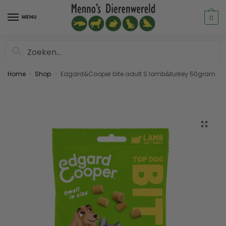
MENU
0
Zoeken
Home
Shop
Edgard&Cooper bite adult S lamb&turkey 50gram
»
»