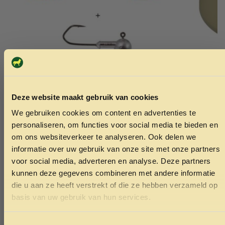
Deze website maakt gebruik van cookies
LFT Vibration Curl Tails 7,5cm. 2 +1
Deksel sili
We gebruiken cookies om content en advertenties te
loodkop Gold Fluorecent Red
18cm
ONTVANG 5% KORTING OP
personaliseren, om functies voor social media te bieden en
3.50
6.95
JE EERSTE BESTELLING!
om ons websiteverkeer te analyseren. Ook delen we
Toevoegen aan winkelwagen
Toev
informatie over uw gebruik van onze site met onze partners
voor social media, adverteren en analyse. Deze partners
kunnen deze gegevens combineren met andere informatie
die u aan ze heeft verstrekt of die ze hebben verzameld op
Ontvang korting
basis van uw gebruik van hun services.
Door je in te schrijven ga je akkoord met het ontvangen van
marketing emails. De 5% geldt alleen voor bestellingen van