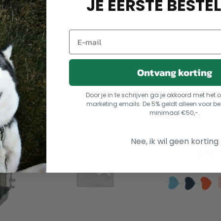
JE EERSTE BESTEL
8010690105840
Categorieën:
Hondenaccessoires
,
Nylo
Ontvang korting
Door je in te schrijven ga je akkoord met he
marketing emails. De 5% geldt alleen voor be
minimaal €50,-.
Nee, ik wil geen korting