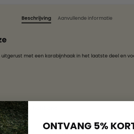
Beschrijving
Aanvullende informatie
ze
uitgerust met een karabijnhaak in het laatste deel en vo
en bijpassende
halsband
ONTVANG 5% KORT