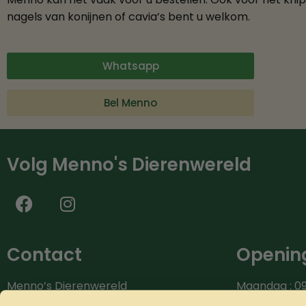
nagels van konijnen of cavia’s bent u welkom.
Whatsapp
Bel Menno
Volg Menno's Dierenwereld
Contact
Opening
Menno’s Dierenwereld
Maandag : 09
Burg.van der Zandestraat 9
Dinsdag : 09.