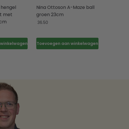
 hengel
Nina Ottoson A-Maze ball
lt met
groen 23cm
8cm
36.50
 winkelwagen
Toevoegen aan winkelwagen