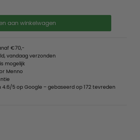
en aan winkelwagen
anaf €70,-
eld, vandaag verzonden
is mogelijk
oor Menno
ntie
 4.6/5 op Google – gebaseerd op 172 tevreden