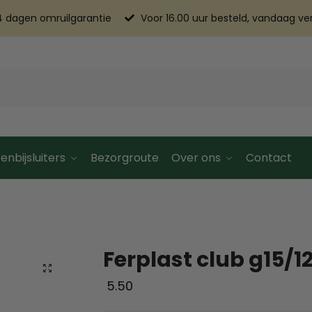
4 dagen omruilgarantie
Voor 16.00 uur besteld, vandaag v
enbijsluiters
Bezorgroute
Over ons
Contact
Ferplast club g15/12
5.50