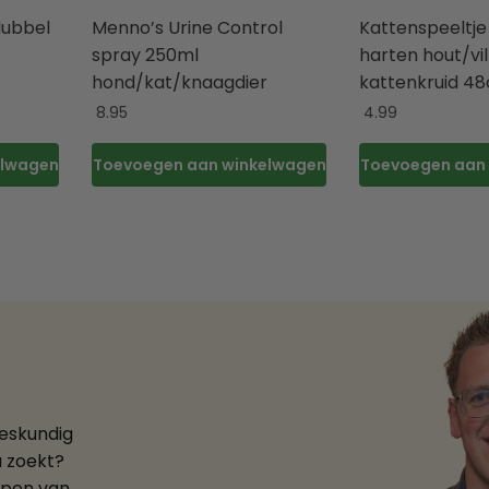
dubbel
Menno’s Urine Control
Kattenspeeltje
spray 250ml
harten hout/vi
hond/kat/knaagdier
kattenkruid 4
8.95
4.99
elwagen
Toevoegen aan winkelwagen
Toevoegen aan
deskundig
u zoekt?
ppen van