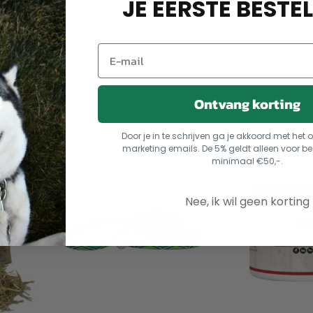
8010690012476
Categorieën:
Hondenaccessoires
,
Nylo
JE EERSTE BESTEL
Ontvang korting
Door je in te schrijven ga je akkoord met he
marketing emails. De 5% geldt alleen voor be
minimaal €50,-.
Nee, ik wil geen korting