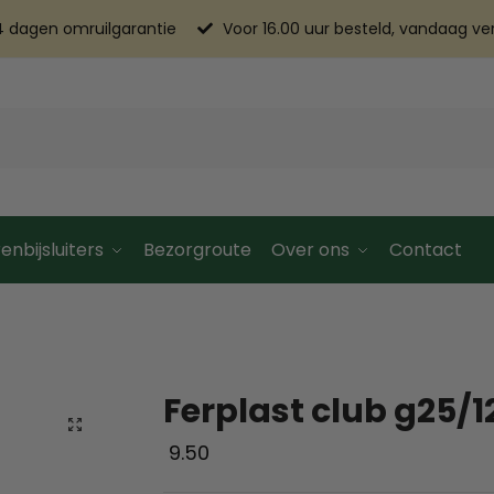
4 dagen omruilgarantie
Voor 16.00 uur besteld, vandaag v
enbijsluiters
Bezorgroute
Over ons
Contact
Ferplast club g25/12
9.50