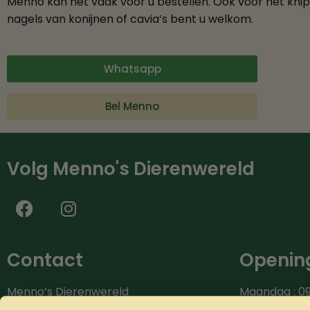
Menno kan het vaak voor u bestellen. Ook voor het kni
nagels van konijnen of cavia’s bent u welkom.
Whatsapp
Bel Menno
Volg Menno's Dierenwereld
Contact
Opening
Menno’s Dierenwereld
Maandag : 09
Burg.van der Zandestraat 9
Dinsdag : 09.