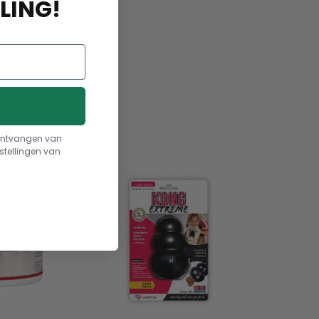
n hond
LING!
t ontvangen van
stellingen van