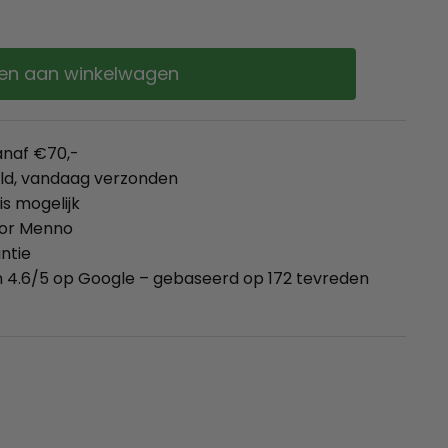
en aan winkelwagen
anaf €70,-
eld, vandaag verzonden
is mogelijk
oor Menno
ntie
 4.6/5 op Google – gebaseerd op 172 tevreden