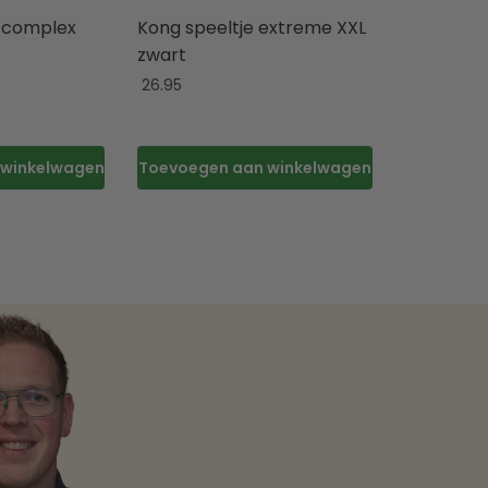
e complex
Kong speeltje extreme XXL
zwart
26.95
 winkelwagen
Toevoegen aan winkelwagen