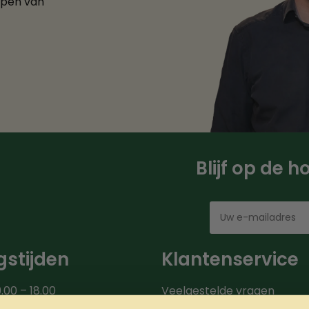
ppen van
Blijf op de 
stijden
Klantenservice
.00 – 18.00
Veelgestelde vragen
00 – 18.00
Bezorgroute