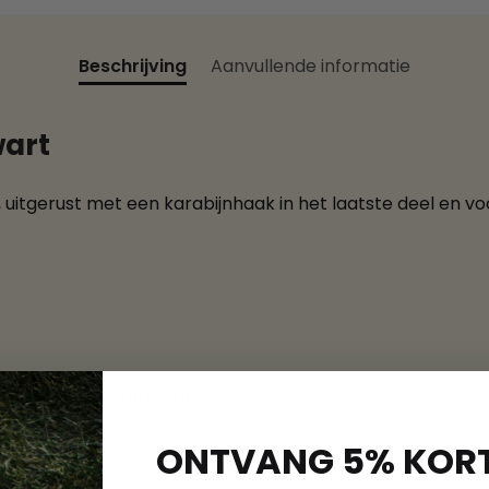
Beschrijving
Aanvullende informatie
wart
uitgerust met een karabijnhaak in het laatste deel en vo
en bijpassende
halsband
ONTVANG 5% KORT