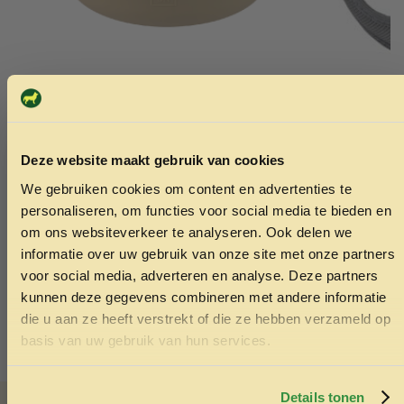
Siliconen slow feeder zand 700ml
Y-tuig inst
borstomva
Deze website maakt gebruik van cookies
14.95
31cm
We gebruiken cookies om content en advertenties te
ONTVANG 5% KORTING OP
19.99
personaliseren, om functies voor social media te bieden en
JE EERSTE BESTELLING!
om ons websiteverkeer te analyseren. Ook delen we
Toevoegen aan winkelwagen
Toev
informatie over uw gebruik van onze site met onze partners
voor social media, adverteren en analyse. Deze partners
kunnen deze gegevens combineren met andere informatie
die u aan ze heeft verstrekt of die ze hebben verzameld op
Ontvang korting
basis van uw gebruik van hun services.
Door je in te schrijven ga je akkoord met het ontvangen van
marketing emails. De 5% geldt alleen voor bestellingen van
minimaal €50,-.
Details tonen