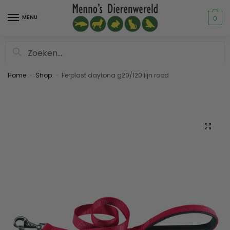
MENU
0
Zoeken
Home
Shop
Ferplast daytona g20/120 lijn rood
»
»