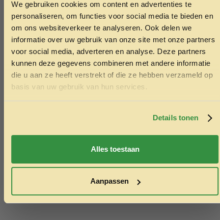
We gebruiken cookies om content en advertenties te
ONTVANG 5% KORTING OP
personaliseren, om functies voor social media te bieden en
JE EERSTE BESTELLING!
om ons websiteverkeer te analyseren. Ook delen we
informatie over uw gebruik van onze site met onze partners
voor social media, adverteren en analyse. Deze partners
kunnen deze gegevens combineren met andere informatie
die u aan ze heeft verstrekt of die ze hebben verzameld op
Ontvang korting
basis van uw gebruik van hun services.
Cat Lovers Gold original 1,8kg
Geperst bot
Door je in te schrijven ga je akkoord met het ontvangen van
marketing emails. De 5% geldt alleen voor bestellingen van
14.55
4.50
minimaal €50,-.
Details tonen
Nee, ik wil geen korting
Toevoegen aan winkelwagen
Toev
Alles toestaan
Aanpassen