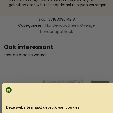
gebruiken om uw huisdier optimaal te blijven verzorgen.
SKU:
8718309614218
Categorieën:
Hondenapotheek
,
Overige
hondenapotheek
Ook interessant
Echt de moeite waard!
Deze website maakt gebruik van cookies