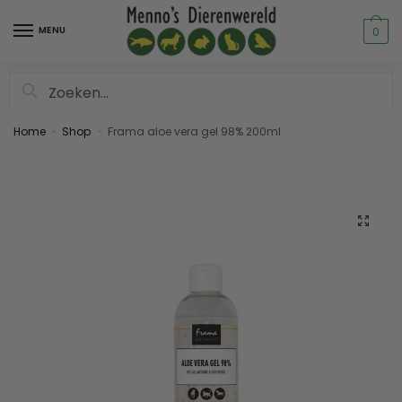
MENU
0
Zoeken
Home
Shop
Frama aloe vera gel 98% 200ml
»
»