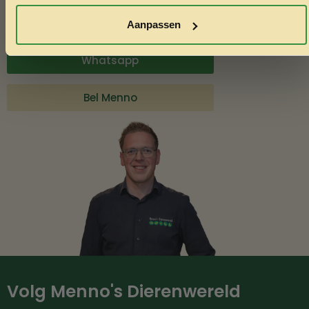
bent u welkom.
Aanpassen
Whatsapp
Bel Menno
Volg Menno's Dierenwereld