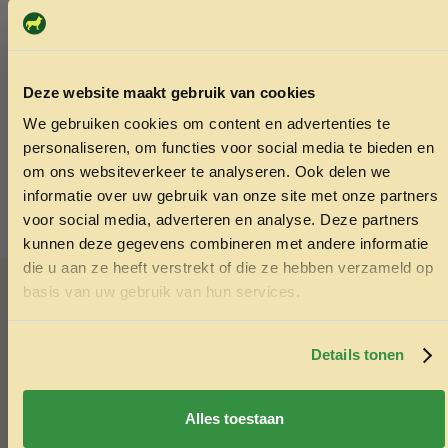
Glass sinkers slim 2 gram 2 stuks
Superfish a
3.75
2.99
Deze website maakt gebruik van cookies
Toevoegen aan winkelwagen
Toev
We gebruiken cookies om content en advertenties te
ONTVANG 5% KORTING OP
personaliseren, om functies voor social media te bieden en
JE EERSTE BESTELLING!
om ons websiteverkeer te analyseren. Ook delen we
informatie over uw gebruik van onze site met onze partners
voor social media, adverteren en analyse. Deze partners
kunnen deze gegevens combineren met andere informatie
die u aan ze heeft verstrekt of die ze hebben verzameld op
Advies nodig?
Ontvang korting
basis van uw gebruik van hun services.
Vraag het Menno
Door je in te schrijven ga je akkoord met het ontvangen van
marketing emails. De 5% geldt alleen voor bestellingen van
minimaal €50,-.
Details tonen
In onze winkel in Varsseveld helpt Menno u graag met
deskundig advies over diervoeding en verzorging. Vindt u
Nee, ik wil geen korting
niet wat u zoekt? Menno kan het vaak voor u bestellen.
Alles toestaan
Ook voor het knippen van nagels van konijnen of cavia’s