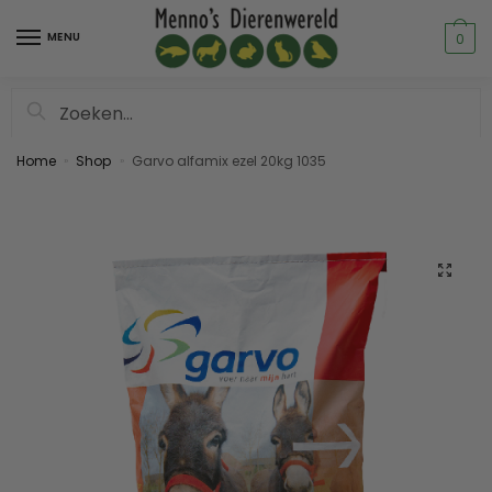
MENU
0
Zoeken
Home
Shop
Garvo alfamix ezel 20kg 1035
»
»