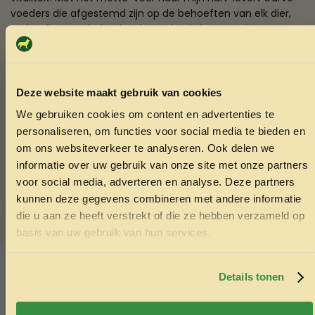
voeders die afgestemd zijn op de behoeften van elk dier,
zodat zij gezond, vitaal en levenslustig kunnen zijn. Garvo
gelooft in een wereld waarin mensen en dieren samen
volop kunnen genieten van het leven, en zet zich in voor
hoogwaardige producten en goede verzorging.
Deze website maakt gebruik van cookies
Met een sterke missie en visie ontwikkelt Garvo voeders en
We gebruiken cookies om content en advertenties te
diensten die bijdragen aan het welzijn van dieren,
ONTVANG 5% KORTING OP
personaliseren, om functies voor social media te bieden en
ondersteund door samenwerking, kennisdeling en
JE EERSTE BESTELLING!
om ons websiteverkeer te analyseren. Ook delen we
klantgerichtheid. Zo zorgt Garvo ervoor dat zowel dier als
informatie over uw gebruik van onze site met onze partners
eigenaar het beste uit het leven halen.
voor social media, adverteren en analyse. Deze partners
Wil je echt alles weten,
klik hier en ga direct door naar de
kunnen deze gegevens combineren met andere informatie
website van Garvo
die u aan ze heeft verstrekt of die ze hebben verzameld op
Ontvang korting
basis van uw gebruik van hun services.
SKU:
8717154501643
Door je in te schrijven ga je akkoord met het ontvangen van
marketing emails. De 5% geldt alleen voor bestellingen van
Categorieën:
Boerderijdier
,
Ezels
minimaal €50,-.
Details tonen
Nee, ik wil geen korting
Ook interessant