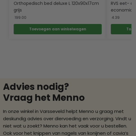
Orthopedisch bed deluxe L 120x90x17cm
RVS eet- of 
grijs
economic g
199.00
4.39
Toevoegen aan winkelwagen
Toev
Advies nodig?
Vraag het Menno
In onze winkel in Varsseveld helpt Menno u graag met
deskundig advies over diervoeding en verzorging. Vindt u
niet wat u zoekt? Menno kan het vaak voor u bestellen.
Ook voor het knippen van nagels van konijnen of cavia’s