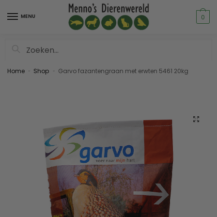
MENU
0
Zoeken
Home
Shop
Garvo fazantengraan met erwten 5461 20kg
»
»