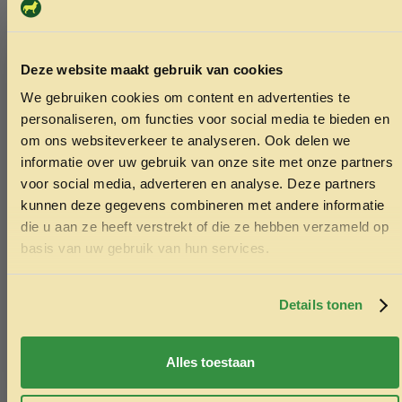
Deze website maakt gebruik van cookies
We gebruiken cookies om content en advertenties te
ONTVANG 5% KORTING OP
personaliseren, om functies voor social media te bieden en
JE EERSTE BESTELLING!
om ons websiteverkeer te analyseren. Ook delen we
informatie over uw gebruik van onze site met onze partners
voor social media, adverteren en analyse. Deze partners
kunnen deze gegevens combineren met andere informatie
die u aan ze heeft verstrekt of die ze hebben verzameld op
Ontvang korting
basis van uw gebruik van hun services.
Door je in te schrijven ga je akkoord met het ontvangen van
marketing emails. De 5% geldt alleen voor bestellingen van
minimaal €50,-.
Details tonen
Nee, ik wil geen korting
Premium halsband Parinca zwart 60-65
Gourmet go
Alles toestaan
cm 30mm
0.89
12.99