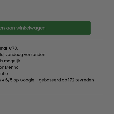
en aan winkelwagen
anaf €70,-
eld, vandaag verzonden
is mogelijk
oor Menno
ntie
 4.6/5 op Google – gebaseerd op 172 tevreden