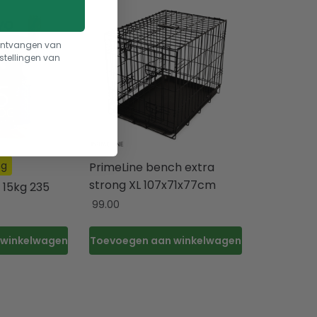
t ontvangen van
stellingen van
ng
PrimeLine bench extra
strong XL 107x71x77cm
 15kg 235
99.00
 winkelwagen
Toevoegen aan winkelwagen