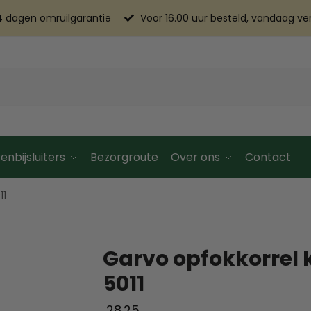
4 dagen omruilgarantie
Voor 16.00 uur besteld, vandaag v
enbijsluiters
Bezorgroute
Over ons
Contact
11
Garvo opfokkorrel 
5011
28.25