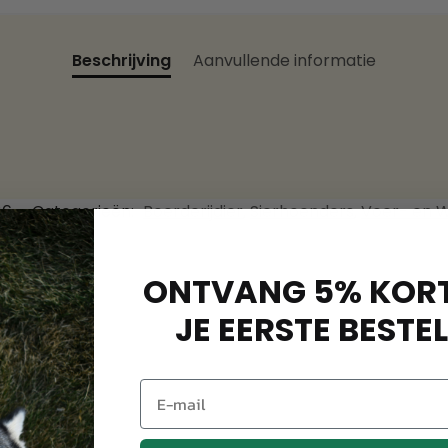
Beschrijving
Aanvullende informatie
86
Categorieën:
Boerderijdier
,
Sierhoenders
,
Voer- en 
ONTVANG 5% KORT
JE EERSTE BESTEL