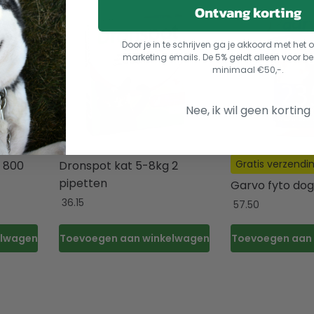
Ontvang korting
Door je in te schrijven ga je akkoord met he
marketing emails. De 5% geldt alleen voor be
minimaal €50,-.
Nee, ik wil geen korting
Gratis verzendi
 800
Dronspot kat 5-8kg 2
pipetten
Garvo fyto dog
36.15
57.50
elwagen
Toevoegen aan winkelwagen
Toevoegen aan