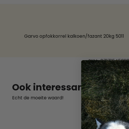
Garvo opfokkorrel kalkoen/fazant 20kg 5011
SKU:
87171545011
Ook interessant
Echt de moeite waard!