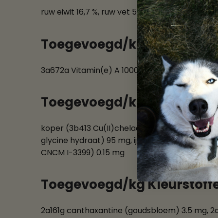
ruw eiwit 16,7 %, ruw vet 5,1 %, ruwe celstof 4,3 %
Toegevoegd/kg Vitamines
3a672a Vitamin(e) A 10000 IE, 3a671 Vitamin(e
Toegevoegd/kg Sporenel
koper (3b413 Cu(II)chelaat van glycinehydraa
glycine hydraat) 95 mg, ijzer (3b103 Fe(II)su
CNCM I-3399) 0.15 mg
Toegevoegd/kg Kleurstoff
2a161g canthaxantine (goudsbloem) 3.5 mg, 2a1