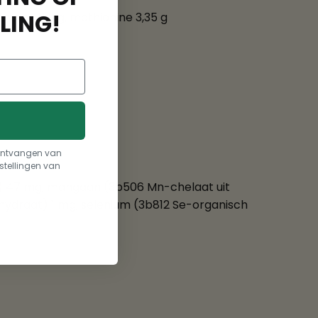
LING!
, lysine 8,11 g, methionine 3,35 g
t ontvangen van
stellingen van
at) 47 mg, mangaan (3b506 Mn-chelaat uit
nhydraat) 1 mg, selenium (3b812 Se-organisch