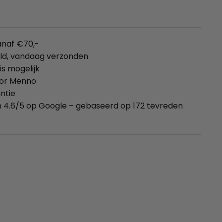
anaf €70,-
eld, vandaag verzonden
is mogelijk
oor Menno
ntie
 4.6/5 op Google – gebaseerd op 172 tevreden