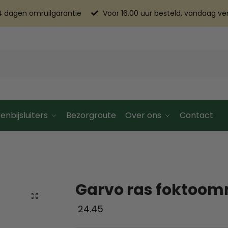
4 dagen omruilgarantie
Voor 16.00 uur besteld, vandaag v
enbijsluiters
Bezorgroute
Over ons
Contact
Garvo ras foktoom
24.45