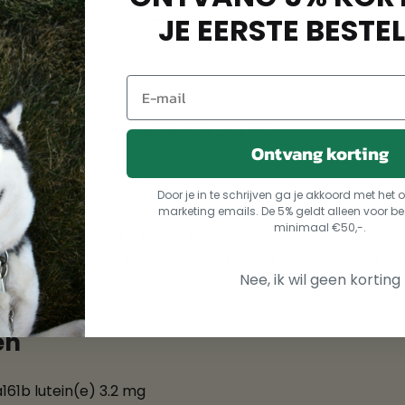
JE EERSTE BESTEL
, ruw as 12,5 %, calcium 32,25 g, fosfor 6,51 g, natrium 1,51 g
) D3 2000 IE, 3a700 Vitamin(e) E 83 mg
Ontvang korting
ementen
Door je in te schrijven ga je akkoord met he
marketing emails. De 5% geldt alleen voor be
minimaal €50,-.
t, vast) 14 mg, zink (3b607 Zn-chelaat uit glycine hydra
lfaat monohydraat) 68 mg, jodium (3b202 calciumjodaat a
Nee, ik wil geen korting
en
61b lutein(e) 3.2 mg