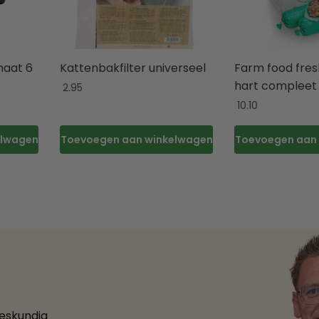
maat 6
Kattenbakfilter universeel
Farm food fres
hart compleet
2.95
10.10
elwagen
Toevoegen aan winkelwagen
Toevoegen aan
deskundig