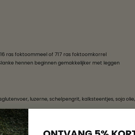
716 ras foktoommeel of 717 ras foktoomkorrel
. Slanke hennen beginnen gemakkelijker met leggen
lutenvoer, luzerne, schelpengrit, kalksteentjes, soja olie, 
/kg
ONTVANG 5% KORT