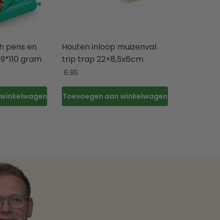
h pens en
Houten inloop muizenval
 9*110 gram
trip trap 22×8,5x6cm
6.95
 winkelwagen
Toevoegen aan winkelwagen