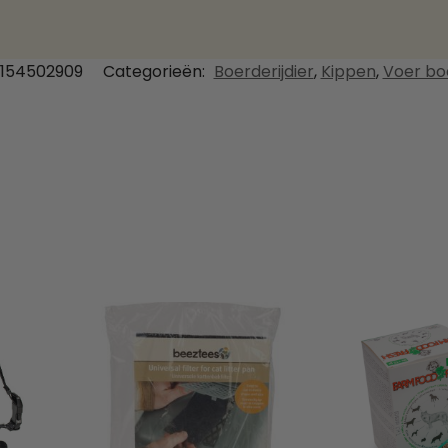
7154502909
Categorieën:
Boerderijdier
,
Kippen
,
Voer boe