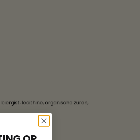
biergist, lecithine, organische zuren,
ING OP