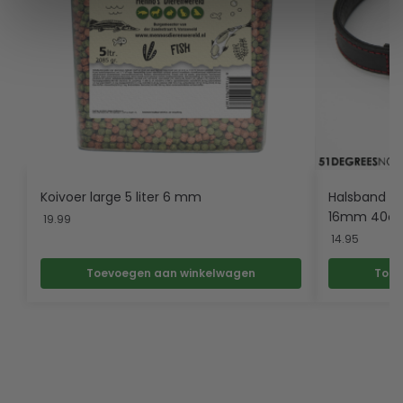
Koivoer large 5 liter 6 mm
Halsband le
16mm 40c
19.99
14.95
Toevoegen aan winkelwagen
Toev