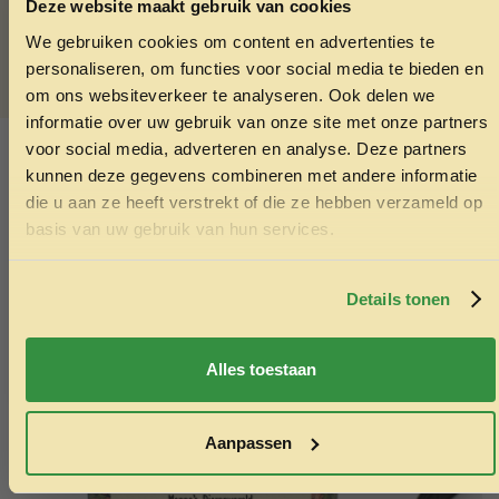
Deze website maakt gebruik van cookies
Wil je echt alles weten,
klik hier en ga direct door naar de
We gebruiken cookies om content en advertenties te
ONTVANG 5% KORTING OP
website van Garvo
personaliseren, om functies voor social media te bieden en
JE EERSTE BESTELLING!
om ons websiteverkeer te analyseren. Ook delen we
informatie over uw gebruik van onze site met onze partners
SKU:
8717154503500
voor social media, adverteren en analyse. Deze partners
Categorieën:
Duiven
,
Vogelvoer
,
Zaden vogel
kunnen deze gegevens combineren met andere informatie
die u aan ze heeft verstrekt of die ze hebben verzameld op
Ontvang korting
Ook interessant
basis van uw gebruik van hun services.
Echt de moeite waard!
Door je in te schrijven ga je akkoord met het ontvangen van
marketing emails. De 5% geldt alleen voor bestellingen van
minimaal €50,-.
Details tonen
Nee, ik wil geen korting
Alles toestaan
Aanpassen