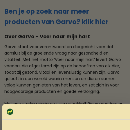
Ben je op zoek naar meer
producten van Garvo? klik hier
Over Garvo – Voer naar mijn hart
Garvo staat voor verantwoord en diergericht voer dat
aansluit bij de groeiende vraag naar gezondheid en
vitaliteit. Met het motto ‘Voer naar mijn hart’ levert Garvo
voeders die afgestemd zijn op de behoeften van elk dier,
zodat zij gezond, vitaal en levenslustig kunnen zijn. Garvo
gelooft in een wereld waarin mensen en dieren samen
volop kunnen genieten van het leven, en zet zich in voor
hoogwaardige producten en goede verzorging.
Met een sterke missie en visie ontwikkelt Garvo voeders en
diensten die bijdragen aan het welzijn van dieren,
ondersteund door samenwerking, kennisdeling en
klantgerichtheid. Zo zorgt Garvo ervoor dat zowel dier als
eigenaar het beste uit het leven halen.