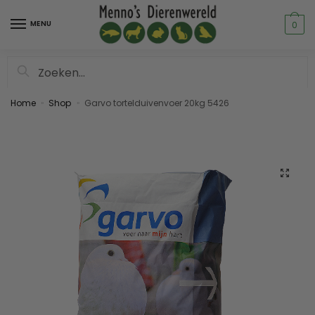
MENU
0
Zoeken
Home
Shop
Garvo tortelduivenvoer 20kg 5426
»
»