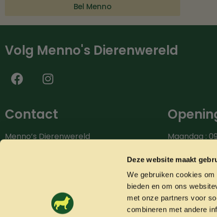
Bel Menno
Volg Menno's Dierenwereld
Contact
Opening
Menno’s Dierenwereld
Maandag : 09
Burg.van der Zandestraat 9
Dinsdag : 09.
7051 CS Varsseveld
Woensdag: 09
Deze website maakt gebru
Donderdag: 0
We gebruiken cookies om c
Bel ons: 0315-842604
Vrijdag: 09.0
bieden en om ons websitev
info@mennosdierenwereld.nl
Zaterdag: 09.
met onze partners voor so
combineren met andere inf