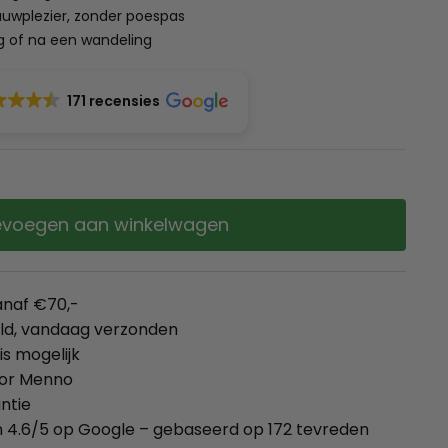
auwplezier, zonder poespas
ng of na een wandeling
171 recensies
voegen aan winkelwagen
anaf €70,-
eld, vandaag verzonden
is mogelijk
oor Menno
ntie
 4.6/5 op Google – gebaseerd op 172 tevreden