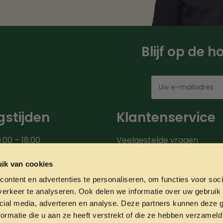
Blijf op de 
stijden
Klantenservice
.00 – 18.00
Veelgestelde vragen
00 – 18.00
Bezorgroute
.00 – 18.00
Verzendinformatie
ik van cookies
9.00 – 18.00
Over ons
ontent en advertenties te personaliseren, om functies voor soci
0 – 20.00
Onze partners
erkeer te analyseren. Ook delen we informatie over uw gebruik 
00 – 17.00
Contact
cial media, adverteren en analyse. Deze partners kunnen deze
ormatie die u aan ze heeft verstrekt of die ze hebben verzameld