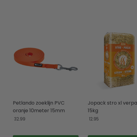
Petlando zoeklijn PVC
Jopack stro xl verp
oranje 10meter 15mm
15kg
32.99
12.95