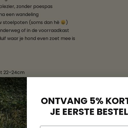
plezier, zonder poespas
f na een wandeling
uw stoelpoten (soms dan hè
)
 onderweg of in de voorraadkast
uif waar je hond even zoet mee is
ot 22–24cm
ONTVANG 5% KORT
JE EERSTE BESTEL