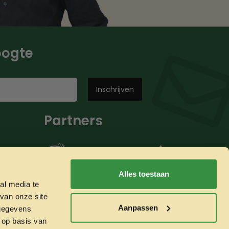
hoogte
Partners
Alles toestaan
al media te
van onze site
Aanpassen
 gegevens
 op basis van