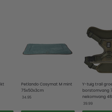
akt
Petlando Cosymat M mint
Y-tuig trail gro
75x50x3cm
borstomvang 
nekomvang 4
34.95
39.99