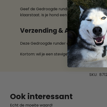
Geef de Gedroogde runder onderpoot als snack 
klaarstaat. Is je hond een fanatieke sloper? Haal
Verzending & Afhalen
Deze Gedroogde runder onderpoot is snel lever
Kortom: wil je een stevige kluif waar je hond 
SKU:
871
Ook interessant
Echt de moeite waard!