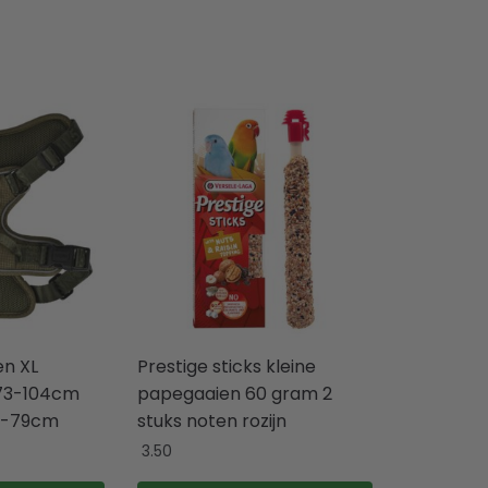
en XL
Prestige sticks kleine
73-104cm
papegaaien 60 gram 2
8-79cm
stuks noten rozijn
3.50