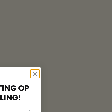
ING OP
LING!