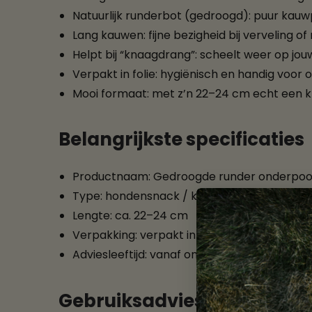
Natuurlijk runderbot (gedroogd): puur kauw
Lang kauwen: fijne bezigheid bij verveling o
Helpt bij “knaagdrang”: scheelt weer op jo
Verpakt in folie: hygiënisch en handig voor
Mooi formaat: met z’n 22–24 cm echt een kl
Belangrijkste specificaties
Productnaam: Gedroogde runder onderpo
Type: hondensnack / kauwbot (rund)
Lengte: ca. 22–24 cm
Verpakking: verpakt in folie
Adviesleeftijd: vanaf ongeveer 1 jaar
Gebruiksadvies