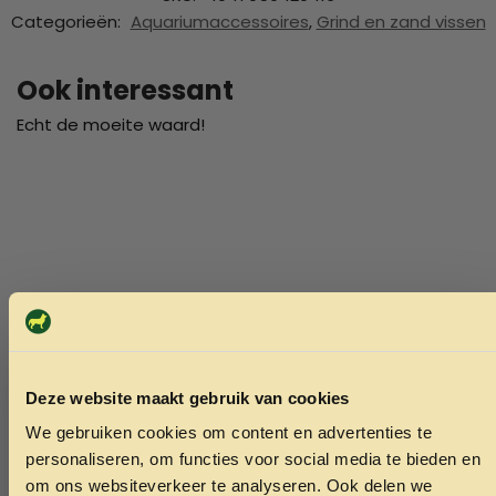
Categorieën:
Aquariumaccessoires
,
Grind en zand vissen
Ook interessant
Echt de moeite waard!
Deze website maakt gebruik van cookies
We gebruiken cookies om content en advertenties te
ONTVANG 5% KORTING OP
personaliseren, om functies voor social media te bieden en
JE EERSTE BESTELLING!
om ons websiteverkeer te analyseren. Ook delen we