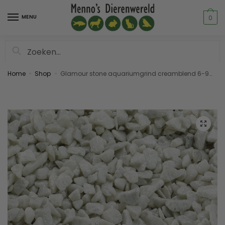
MENU
0
Zoeken
Home
Shop
Glamour stone aquariumgrind creamblend 6-9mm 2kg
»
»