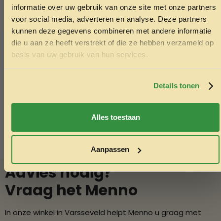
informatie over uw gebruik van onze site met onze partners
voor social media, adverteren en analyse. Deze partners
kunnen deze gegevens combineren met andere informatie
die u aan ze heeft verstrekt of die ze hebben verzameld op
Trixie Lick’n snack mat 23,5cm geel
Lotion spray
Ontvang korting
basis van uw gebruik van hun services.
9.99
8.95
Door je in te schrijven ga je akkoord met het ontvangen van
marketing emails. De 5% geldt alleen voor bestellingen van
Toevoegen aan winkelwagen
Toev
minimaal €50,-.
Details tonen
Nee, ik wil geen korting
Alles toestaan
Aanpassen
Advies nodig?
Vraag het Menno
In onze winkel in Varsseveld helpt Menno u graag met