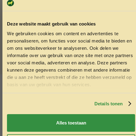
Vit. A: 900
Vit. D3: 140
mg/kg:
Deze website maakt gebruik van cookies
IJzer(II)sulfaat-monohydraat: 31,6
Calciumjodaat, watervrij: 0,40
We gebruiken cookies om content en advertenties te
ONTVANG 5% KORTING OP
Koper(II)sulfaat-pentahydraat: 3,5
personaliseren, om functies voor social media te bieden en
JE EERSTE BESTELLING!
Mangaan(II)sulfaat-monohydraat: 6,2
om ons websiteverkeer te analyseren. Ook delen we
Zinksulfaat-monohydraat: 51
informatie over uw gebruik van onze site met onze partners
Conserveermiddelen.
voor social media, adverteren en analyse. Deze partners
kunnen deze gegevens combineren met andere informatie
die u aan ze heeft verstrekt of die ze hebben verzameld op
SKU:
3010470170278
Ontvang korting
basis van uw gebruik van hun services.
Categorieën:
Blikvoer kat
,
Kattenvoer
Door je in te schrijven ga je akkoord met het ontvangen van
marketing emails. De 5% geldt alleen voor bestellingen van
Ook interessant
minimaal €50,-.
Details tonen
Echt de moeite waard!
Nee, ik wil geen korting
Alles toestaan