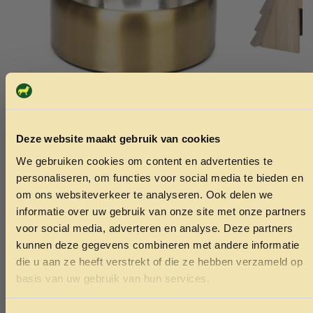
Deze website maakt gebruik van cookies
Voerbak goud 21,5cm
Egelhuis M
We gebruiken cookies om content en advertenties te
29.99
39.95
ONTVANG 5% KORTING OP
personaliseren, om functies voor social media te bieden en
JE EERSTE BESTELLING!
om ons websiteverkeer te analyseren. Ook delen we
Toevoegen aan winkelwagen
Toev
informatie over uw gebruik van onze site met onze partners
voor social media, adverteren en analyse. Deze partners
kunnen deze gegevens combineren met andere informatie
die u aan ze heeft verstrekt of die ze hebben verzameld op
Ontvang korting
basis van uw gebruik van hun services.
Door je in te schrijven ga je akkoord met het ontvangen van
marketing emails. De 5% geldt alleen voor bestellingen van