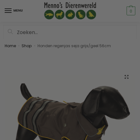
MENU
0
Zoeken
Home
Shop
Honden regenjas seja grijs/geel 56cm
»
»