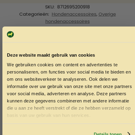
SKU:
8712695200918
Categorieën:
Hondenaccessoires
,
Overige
hondenaccessoires
Ook interessant
Echt de moeite waard!
Deze website maakt gebruik van cookies
We gebruiken cookies om content en advertenties te
ONTVANG 5% KORTING OP
personaliseren, om functies voor social media te bieden en
JE EERSTE BESTELLING!
om ons websiteverkeer te analyseren. Ook delen we
informatie over uw gebruik van onze site met onze partners
voor social media, adverteren en analyse. Deze partners
kunnen deze gegevens combineren met andere informatie
die u aan ze heeft verstrekt of die ze hebben verzameld op
Ontvang korting
basis van uw gebruik van hun services.
Door je in te schrijven ga je akkoord met het ontvangen van
marketing emails. De 5% geldt alleen voor bestellingen van
minimaal €50,-.
Details tonen