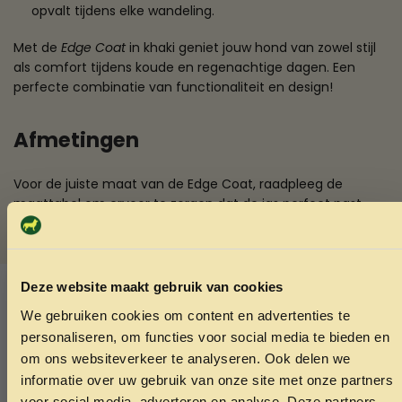
opvalt tijdens elke wandeling.
Met de
Edge Coat
in khaki geniet jouw hond van zowel stijl
als comfort tijdens koude en regenachtige dagen. Een
perfecte combinatie van functionaliteit en design!
Afmetingen
Voor de juiste maat van de Edge Coat, raadpleeg de
maattabel om ervoor te zorgen dat de jas perfect past
voor jouw huisdier!
SKU:
5420065890654
Deze website maakt gebruik van cookies
Categorieën:
Hondenaccessoires
,
Overige
We gebruiken cookies om content en advertenties te
hondenaccessoires
ONTVANG 5% KORTING OP
personaliseren, om functies voor social media te bieden en
JE EERSTE BESTELLING!
om ons websiteverkeer te analyseren. Ook delen we
Ook interessant
informatie over uw gebruik van onze site met onze partners
Echt de moeite waard!
voor social media, adverteren en analyse. Deze partners