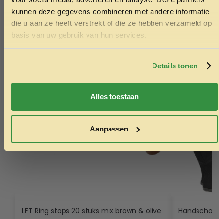
kunnen deze gegevens combineren met andere informatie
die u aan ze heeft verstrekt of die ze hebben verzameld op
Ontvang korting
basis van uw gebruik van hun services.
Door je in te schrijven ga je akkoord met het ontvangen van
marketing emails. De 5% geldt alleen voor bestellingen van
minimaal €50,-.
Details tonen
Nee, ik wil geen korting
Alles toestaan
Aanpassen
LFT Ring stops 20 stuks mix brown & olive
Handschoe