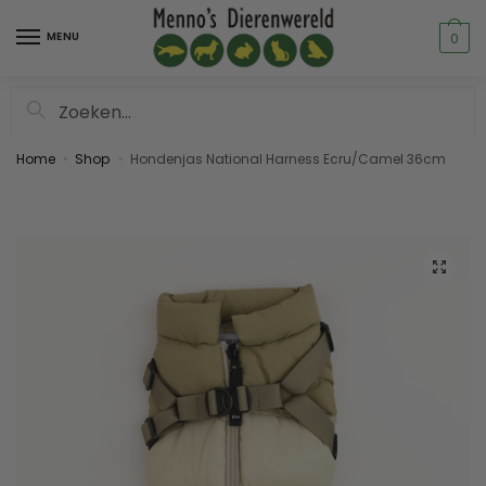
MENU
0
Zoeken
Home
Shop
Hondenjas National Harness Ecru/Camel 36cm
»
»