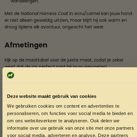
wandelingen.
Met de
National Harness Coat
in ecru/camel kan jouw hond
er niet alleen geweldig uitzien, maar blijft hij ook warm en
droog tijdens elk avontuur, ongeacht het weer.
Afmetingen
Kijk op de maattabel voor de juiste maat, zodat je zeker
weet dat de jas perfect past bij jouw viervoeter!
SKU:
5420065892887
Categorieën:
Hondenaccessoires
,
Overige
Deze website maakt gebruik van cookies
hondenaccessoires
We gebruiken cookies om content en advertenties te
ONTVANG 5% KORTING OP
personaliseren, om functies voor social media te bieden en
Ook interessant
JE EERSTE BESTELLING!
om ons websiteverkeer te analyseren. Ook delen we
Echt de moeite waard!
informatie over uw gebruik van onze site met onze partners
voor social media, adverteren en analyse. Deze partners