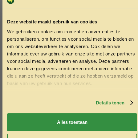
Deze website maakt gebruik van cookies
We gebruiken cookies om content en advertenties te
ONTVANG 5% KORTING OP
personaliseren, om functies voor social media te bieden en
JE EERSTE BESTELLING!
om ons websiteverkeer te analyseren. Ook delen we
informatie over uw gebruik van onze site met onze partners
voor social media, adverteren en analyse. Deze partners
kunnen deze gegevens combineren met andere informatie
die u aan ze heeft verstrekt of die ze hebben verzameld op
Ontvang korting
basis van uw gebruik van hun services.
Door je in te schrijven ga je akkoord met het ontvangen van
marketing emails. De 5% geldt alleen voor bestellingen van
minimaal €50,-.
Details tonen
Y-tuig instap ademend rood M
Voldux Voli
Nee, ik wil geen korting
borstomvang 44-51cm nekomvang 35-
391x200x19
Alles toestaan
42cm
2,799.00
22.99