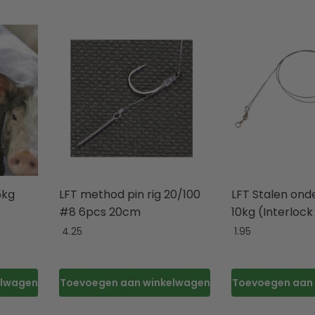
5kg
LFT method pin rig 20/100
LFT Stalen onder
#8 6pcs 20cm
10kg (Interloc
4.25
1.95
elwagen
Toevoegen aan winkelwagen
Toevoegen aan