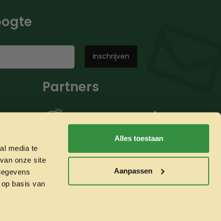
hoogte
Partners
Alles toestaan
al media te
van onze site
Aanpassen
 gegevens
 op basis van
Whatsapp ons!