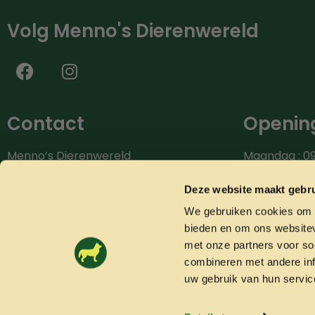
Volg Menno's Dierenwereld
Contact
Opening
Menno’s Dierenwereld
Maandag : 09
Burg.van der Zandestraat 9
Dinsdag : 09.
7051 CS Varsseveld
Woensdag: 09
Deze website maakt gebru
Donderdag: 0
We gebruiken cookies om c
Bel ons: 0315-842604
Vrijdag: 09.0
bieden en om ons websitev
info@mennosdierenwereld.nl
Zaterdag: 09.
met onze partners voor so
combineren met andere inf
uw gebruik van hun servic