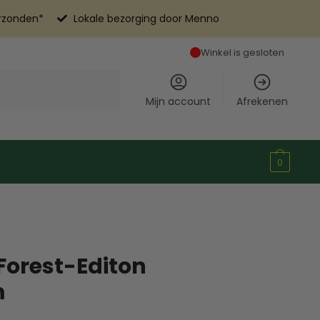
erzonden*
Lokale bezorging door Menno
Winkel is gesloten
Mijn account
Afrekenen
0
 Forest-Editon
m