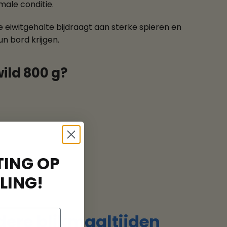
male conditie.
e eiwitgehalte bijdraagt aan sterke spieren en
un bord krijgen.
ild 800 g?
ING OP
LING!
dere blikmaaltijden