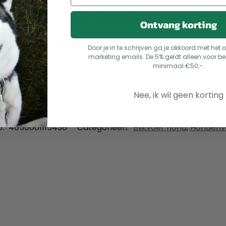
n compleet dieet.
Ontvang korting
ium voeding voor actieve honden
Door je in te schrijven ga je akkoord met he
marketing emails. De 5% geldt alleen voor be
minimaal €50,-.
ige en natuurlijke hondenvoeding, speciaal ontwikkeld 
 gezonde huid en een glanzende vacht.
Nee, ik wil geen korting
U:
4050001115438
Categorieën:
Blikvoer hond
,
Hondenv