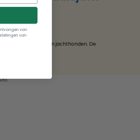
t ontvangen van
stellingen van
voor actieve honden en jachthonden. De
oer