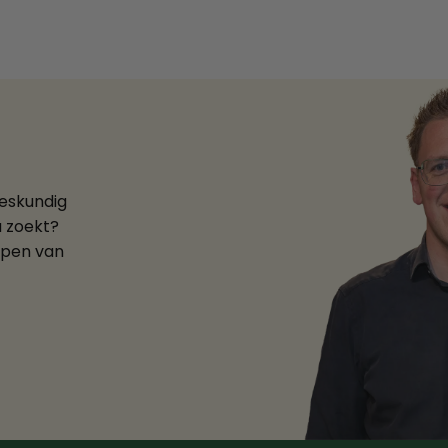
deskundig
u zoekt?
ppen van