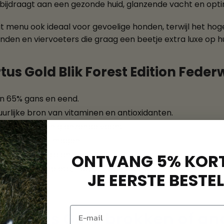
 bijdraagt aan een gezonde huid, glanzende vacht en opti
dit menu ook ideaal voor gevoelige honden, terwijl het hog
onden en viervoeters die graag een beetje extra luxe op h
s Gold Blik Forest Edition Federw
n 65% gans en eend.
urlijke bron van vitaminen en antioxidanten.
ezonde huid en glanzende vacht.
voor gevoelige magen.
voor energie en vitaliteit.
ONTVANG 5% KORT
or een complete, natuurlijke maaltijd.
JE EERSTE BESTEL
ubertus Gold brokken of an