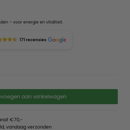
en – voor energie en vitaliteit.
171 recensies
voegen aan winkelwagen
anaf €70,-
eld, vandaag verzonden