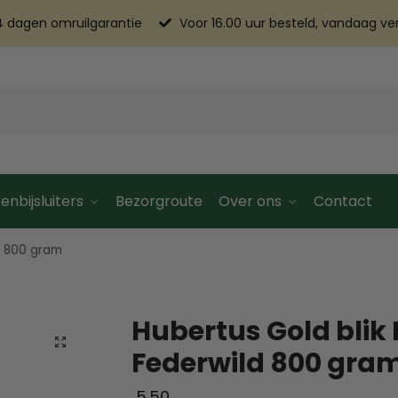
4 dagen omruilgarantie
Voor 16.00 uur besteld, vandaag v
enbijsluiters
Bezorgroute
Over ons
Contact
d 800 gram
Hubertus Gold blik
Federwild 800 gra
5.50