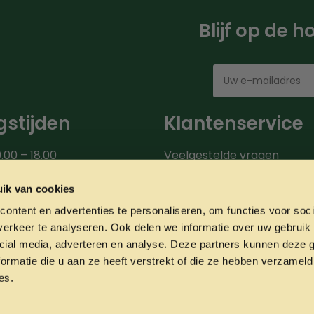
Blijf op de 
stijden
Klantenservice
.00 – 18.00
Veelgestelde vragen
00 – 18.00
Bezorgroute
.00 – 18.00
Verzendinformatie
ik van cookies
9.00 – 18.00
Over ons
ontent en advertenties te personaliseren, om functies voor soci
0 – 20.00
Onze partners
erkeer te analyseren. Ook delen we informatie over uw gebruik 
00 – 17.00
Contact
cial media, adverteren en analyse. Deze partners kunnen deze
ormatie die u aan ze heeft verstrekt of die ze hebben verzameld
es.