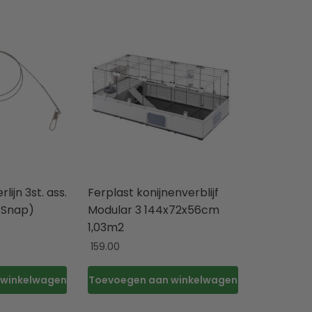
lijn 3st. ass.
Ferplast konijnenverblijf
k Snap)
Modular 3 144x72x56cm
1,03m2
159.00
 winkelwagen
Toevoegen aan winkelwagen