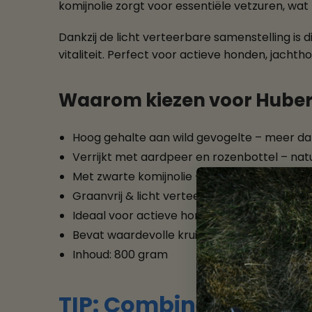
komijnolie zorgt voor essentiële vetzuren, wat
Dankzij de licht verteerbare samenstelling is 
vitaliteit. Perfect voor actieve honden, jachth
Waarom kiezen voor Hubertu
Hoog gehalte aan wild gevogelte – meer da
Verrijkt met aardpeer en rozenbottel – natu
Met zwarte komijnolie – ondersteunt een g
Graanvrij & licht verteerbaar – vriendelijk 
Ideaal voor actieve honden en jachthonden – 
Bevat waardevolle kruiden en mineralen – vo
Inhoud: 800 gram
TIP: Combineer met H