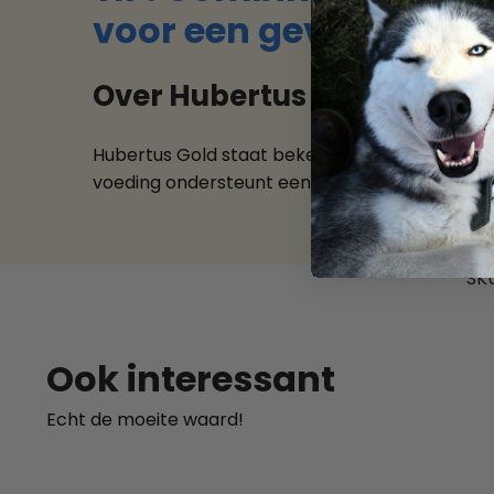
voor een gevarieerd e
Over Hubertus Gold – Prem
Hubertus Gold staat bekend om zijn hoogwaard
voeding ondersteunt een sterke conditie, een
SK
Ook interessant
Echt de moeite waard!