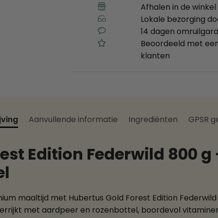
Afhalen in de winkel 
Lokale bezorging d
14 dagen omruilgara
Beoordeeld met een
klanten
jving
Aanvullende informatie
Ingrediënten
GPSR g
est Edition Federwild 800 g
el
mium maaltijd met Hubertus Gold Forest Edition Federwild
errijkt met aardpeer en rozenbottel, boordevol vitamine