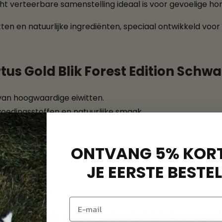
cht verteerbare samenstelling ideaal is voor gevoelige ho
tten en natuurlijke ingrediënten, speciaal ontwikkeld vo
s Gold Blik Forest Edition Schwa
 van hoogwaardige eiwitten.
oedingsstoffen en natuurlijke smaak.
voor gevoelige honden.
 – dankzij lijnzaadolie.
ONTVANG 5% KORT
oor een complete, natuurlijke voeding.
JE EERSTE BESTEL
 – energie en vitaliteit gegarandeerd.
dere Hubertus Gold blikmaal