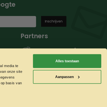
hoogte
Partners
Alles toestaan
al media te
van onze site
Aanpassen
 gegevens
 op basis van
Whatsapp ons!
Veilig betalen met