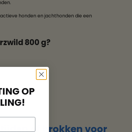
nden.
or actieve honden en jachthonden die een
rzwild 800 g?
ING OP
LING!
tijden of brokken voor