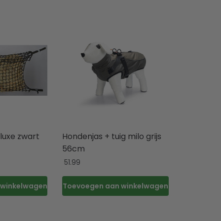
luxe zwart
Hondenjas + tuig milo grijs
56cm
51.99
 winkelwagen
Toevoegen aan winkelwagen