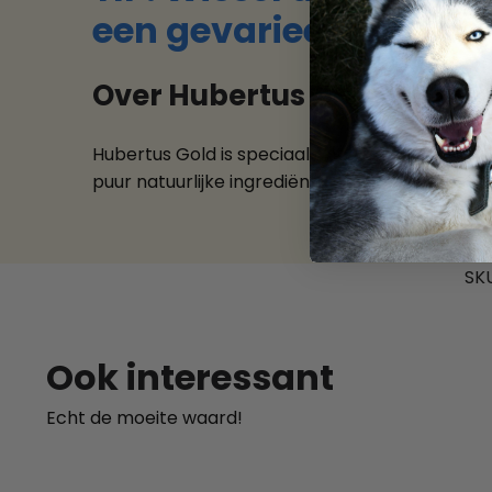
een
gevarieerd en uit
Over Hubertus Gold – Prem
Hubertus Gold is speciaal ontwikkeld voor acti
puur natuurlijke ingrediënten ondersteunen vita
SK
Ook interessant
Echt de moeite waard!