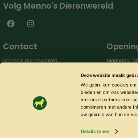
Volg Menno's Dierenwereld
Contact
Opening
Menno’s Dierenwereld
Maandag : 09
Burg.van der Zandestraat 9
Dinsdag : 09.
7051 CS Varsseveld
Woensdag: 09
Deze website maakt gebru
Donderdag: 0
We gebruiken cookies om c
Bel ons: 0315-842604
Vrijdag: 09.0
bieden en om ons websitev
info@mennosdierenwereld.nl
Zaterdag: 09.
met onze partners voor so
combineren met andere inf
uw gebruik van hun servic
Details tonen
© 2026 Mennosdierenwereld.nl
Algemene voorwaarden