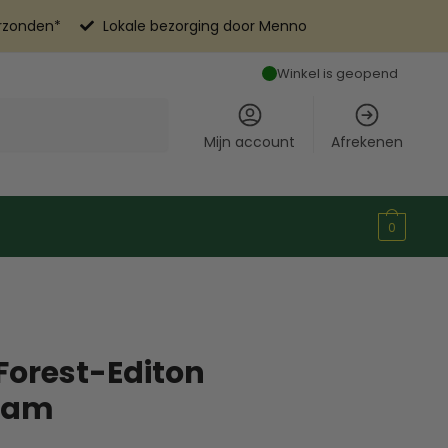
erzonden*
Lokale bezorging door Menno
Winkel is geopend
Mijn account
Afrekenen
0
 Forest-Editon
gram