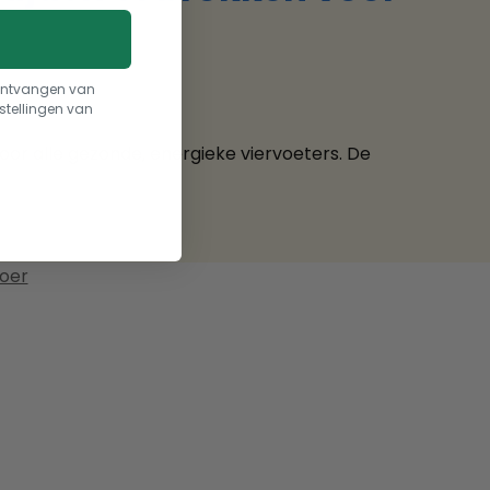
t ontvangen van
stellingen van
oor alle gezonde, energieke viervoeters. De
oer