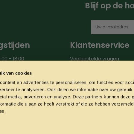
Blijf op de 
stijden
Klantenservice
.00 – 18.00
Veelgestelde vragen
00 – 18.00
Bezorgroute
.00 – 18.00
Verzendinformatie
ik van cookies
9.00 – 18.00
Over ons
ontent en advertenties te personaliseren, om functies voor soci
0 – 20.00
Onze partners
erkeer te analyseren. Ook delen we informatie over uw gebruik 
00 – 17.00
Contact
cial media, adverteren en analyse. Deze partners kunnen deze
ormatie die u aan ze heeft verstrekt of die ze hebben verzameld
es.
Privacyverklaring