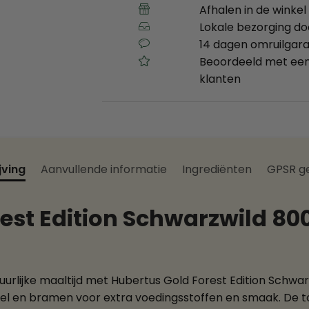
Afhalen in de winkel 
Lokale bezorging d
14 dagen omruilgara
Beoordeeld met een
klanten
jving
Aanvullende informatie
Ingrediënten
GPSR g
est Edition Schwarzwild 800
urlijke maaltijd met Hubertus Gold Forest Edition Schwar
el en bramen voor extra voedingsstoffen en smaak. De to