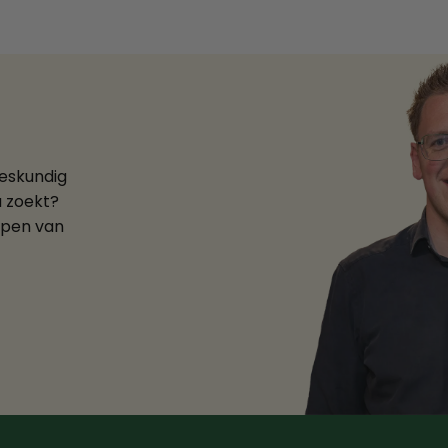
deskundig
u zoekt?
ppen van