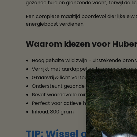
gezonde huid en glanzende vacht, terwijl de li
Een complete maaltijd boordevol dierlijke eiwi
energieboost verdienen.
Waarom kiezen voor Hubertu
Hoog gehalte wild zwijn – uitstekende bron
Verrijkt met aardappel en bramen – extra v
Graanvrij & licht verteerbaar – vriendelijk 
Ondersteunt gezonde huid en glanzende vacht
Bevat waardevolle mineralen en kruiden – v
Perfect voor actieve honden en jachthonden
Inhoud: 800 gram
TIP: Wissel af met an