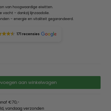
ron van hoogwaardige eiwitten.
acht – dankzij lijnzaadolie.
nden – energie en vitaliteit gegarandeerd.
171 recensies
voegen aan winkelwagen
anaf €70,-
eld, vandaag verzonden