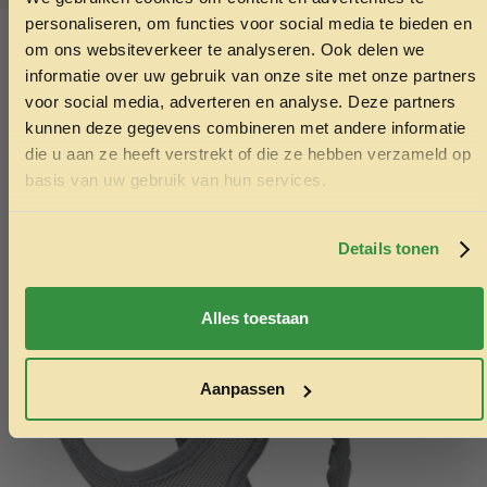
ONTVANG 5% KORTING OP
SKU:
4011905829357
personaliseren, om functies voor social media te bieden en
JE EERSTE BESTELLING!
Categorieën:
Kattenaccessoires
,
Kattenspeelgoed
om ons websiteverkeer te analyseren. Ook delen we
informatie over uw gebruik van onze site met onze partners
voor social media, adverteren en analyse. Deze partners
Ook interessant
kunnen deze gegevens combineren met andere informatie
Echt de moeite waard!
die u aan ze heeft verstrekt of die ze hebben verzameld op
Ontvang korting
basis van uw gebruik van hun services.
Door je in te schrijven ga je akkoord met het ontvangen van
marketing emails. De 5% geldt alleen voor bestellingen van
minimaal €50,-.
Details tonen
Nee, ik wil geen korting
Alles toestaan
Aanpassen