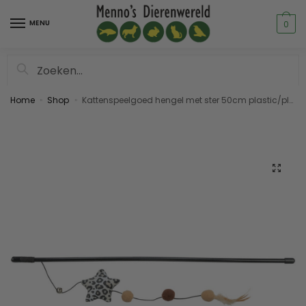
MENU
0
Zoeken
Home
Shop
Kattenspeelgoed hengel met ster 50cm plastic/pluche
»
»