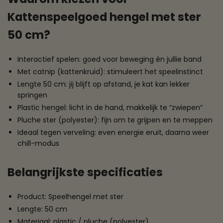
Kattenspeelgoed hengel met ster
50 cm?
Interactief spelen: goed voor beweging én jullie band
Met catnip (kattenkruid): stimuleert het speelinstinct
Lengte 50 cm: jij blijft op afstand, je kat kan lekker
springen
Plastic hengel: licht in de hand, makkelijk te “zwiepen”
Pluche ster (polyester): fijn om te grijpen en te meppen
Ideaal tegen verveling: even energie eruit, daarna weer
chill-modus
Belangrijkste specificaties
Product: Speelhengel met ster
Lengte: 50 cm
Materiaal: plastic / pluche (polyester)