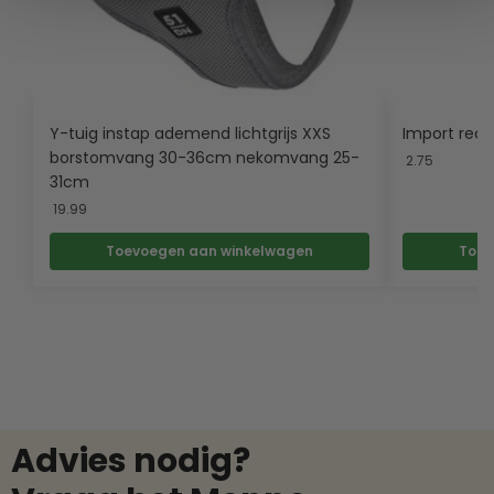
Y-tuig instap ademend lichtgrijs XXS
Import recr
borstomvang 30-36cm nekomvang 25-
2.75
31cm
19.99
Toevoegen aan winkelwagen
Toev
Advies nodig?