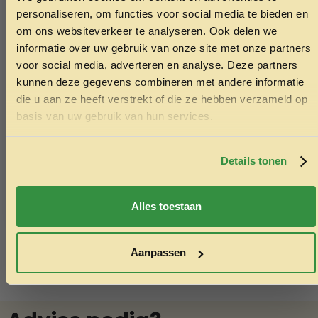
ONTVANG 5% KORTING OP
personaliseren, om functies voor social media te bieden en
JE EERSTE BESTELLING!
om ons websiteverkeer te analyseren. Ook delen we
informatie over uw gebruik van onze site met onze partners
voor social media, adverteren en analyse. Deze partners
kunnen deze gegevens combineren met andere informatie
die u aan ze heeft verstrekt of die ze hebben verzameld op
Ontvang korting
basis van uw gebruik van hun services.
Speelbal drijvend schuimrubber 7cm
Garvo volie
Door je in te schrijven ga je akkoord met het ontvangen van
3.99
31.50
marketing emails. De 5% geldt alleen voor bestellingen van
minimaal €50,-.
Details tonen
Toevoegen aan winkelwagen
Toev
Nee, ik wil geen korting
Alles toestaan
Aanpassen