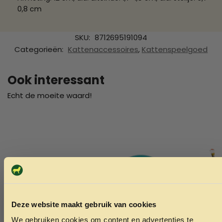
0,8 cm
SKU:
8712695191094
Categorieën:
Kattenaccessoires
,
Kattenspeelgoed
Ook interessant
Echt de moeite waard!
Deze website maakt gebruik van cookies
We gebruiken cookies om content en advertenties te