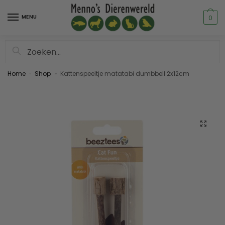
MENU
0
Zoeken
Home
Shop
Kattenspeeltje matatabi dumbbell 2x12cm
»
»