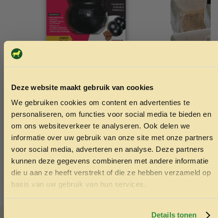
Kong speeltje extreme M zwart
Vlas per 48
Deze website maakt gebruik van cookies
12.95
360.00
We gebruiken cookies om content en advertenties te
ONTVANG 5% KORTING OP
personaliseren, om functies voor social media te bieden en
JE EERSTE BESTELLING!
om ons websiteverkeer te analyseren. Ook delen we
Toevoegen aan winkelwagen
Toev
informatie over uw gebruik van onze site met onze partners
voor social media, adverteren en analyse. Deze partners
kunnen deze gegevens combineren met andere informatie
die u aan ze heeft verstrekt of die ze hebben verzameld op
Ontvang korting
basis van uw gebruik van hun services.
Door je in te schrijven ga je akkoord met het ontvangen van
marketing emails. De 5% geldt alleen voor bestellingen van
minimaal €50,-.
Details tonen